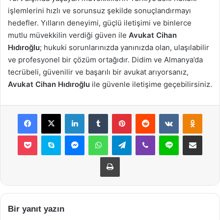
işlemlerini hızlı ve sorunsuz şekilde sonuçlandırmayı
hedefler. Yılların deneyimi, güçlü iletişimi ve binlerce
mutlu müvekkilin verdiği güven ile
Avukat Cihan
Hıdıroğlu
; hukuki sorunlarınızda yanınızda olan, ulaşılabilir
ve profesyonel bir çözüm ortağıdır. Didim ve Almanya’da
tecrübeli, güvenilir ve başarılı bir avukat arıyorsanız,
Avukat Cihan Hıdıroğlu
ile güvenle iletişime geçebilirsiniz.
Facebook
X
LinkedIn
Tumblr
Pinterest
Reddit
VKontakte
Odnok
Pocket
Skype
Messenger
WhatsApp
Telegram
Viber
Line
E-Posta ile payla
Yazdır
Bir yanıt yazın