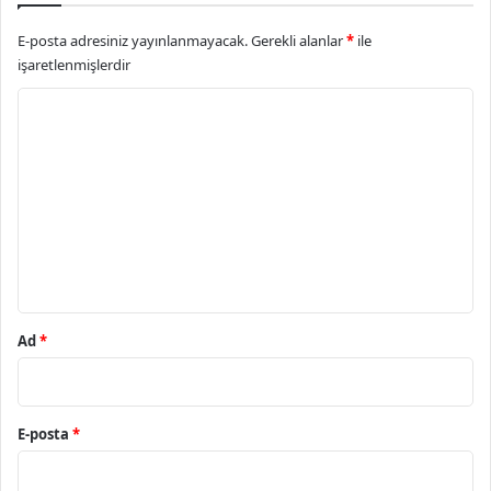
E-posta adresiniz yayınlanmayacak.
Gerekli alanlar
*
ile
işaretlenmişlerdir
Y
o
r
u
m
*
Ad
*
E-posta
*