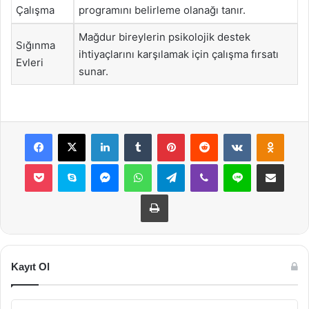
Çalışma
programını belirleme olanağı tanır.
Mağdur bireylerin psikolojik destek
Sığınma
ihtiyaçlarını karşılamak için çalışma fırsatı
Evleri
sunar.
Facebook
X
LinkedIn
Tumblr
Pinterest
Reddit
VKontakte
Odnok
Pocket
Skype
Messenger
WhatsApp
Telegram
Viber
Line
E-Posta ile payla
Yazdır
Kayıt Ol