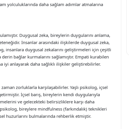
yaşam yolculuklarında daha sağlam adımlar atmalarına
ulamıştır. Duygusal zeka, bireylerin duygularını anlama,
teneğidir. İnsanlar arasındaki ilişkilerde duygusal zeka,
og, insanlara duygusal zekalarını geliştirmeleri için çeşitli
aha derin bağlar kurmalarını sağlamıştır. Empati kurabilen
yi anlayarak daha sağlıklı ilişkiler geliştirebilirler.
zaman zorluklarla karşılaşabilirler. Yaşlı psikolog, içsel
tirmiştir. İçsel barış, bireylerin kendi duygularıyla
melerini ve gelecekteki belirsizliklere karşı daha
psikolog, bireylere mindfulness (farkındalık) teknikleri
el huzurlarını bulmalarında rehberlik etmiştir.