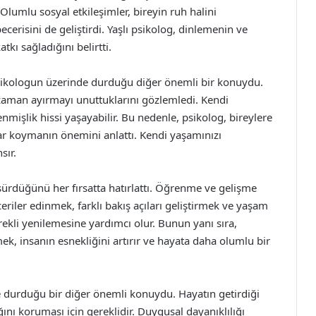
lumlu sosyal etkileşimler, bireyin ruh halini
ecerisini de geliştirdi. Yaşlı psikolog, dinlemenin ve
tkı sağladığını belirtti.
sikologun üzerinde durduğu diğer önemli bir konuydu.
ne zaman ayırmayı unuttuklarını gözlemledi. Kendi
enmişlik hissi yaşayabilir. Bu nedenle, psikolog, bireylere
rlar koymanın önemini anlattı. Kendi yaşamınızı
sır.
 sürdüğünü her fırsatta hatırlattı. Öğrenme ve gelişme
ceriler edinmek, farklı bakış açıları geliştirmek ve yaşam
kli yenilemesine yardımcı olur. Bunun yanı sıra,
k, insanın esnekliğini artırır ve hayata daha olumlu bir
e durduğu bir diğer önemli konuydu. Hayatın getirdiği
ğını koruması için gereklidir. Duygusal dayanıklılığı