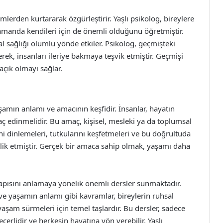
erden kurtararak özgürleştirir. Yaşlı psikolog, bireylere
zamanda kendileri için de önemli olduğunu öğretmiştir.
sal sağlığı olumlu yönde etkiler. Psikolog, geçmişteki
ek, insanları ileriye bakmaya teşvik etmiştir. Geçmişi
açık olmayı sağlar.
şamın anlamı ve amacının keşfidir. İnsanlar, hayatın
maç edinmelidir. Bu amaç, kişisel, mesleki ya da toplumsal
rini dinlemeleri, tutkularını keşfetmeleri ve bu doğrultuda
lik etmiştir. Gerçek bir amaca sahip olmak, yaşamı daha
yapısını anlamaya yönelik önemli dersler sunmaktadır.
ve yaşamın anlamı gibi kavramlar, bireylerin ruhsal
yaşam sürmeleri için temel taşlardır. Bu dersler, sadece
çerlidir ve herkesin hayatına yön verebilir. Yaşlı