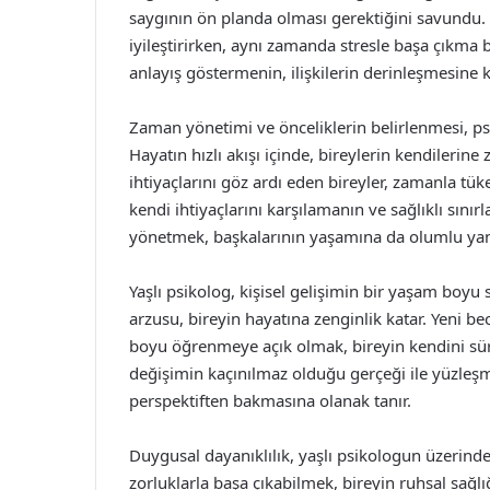
saygının ön planda olması gerektiğini savundu. O
iyileştirirken, aynı zamanda stresle başa çıkma b
anlayış göstermenin, ilişkilerin derinleşmesine ka
Zaman yönetimi ve önceliklerin belirlenmesi, p
Hayatın hızlı akışı içinde, bireylerin kendileri
ihtiyaçlarını göz ardı eden bireyler, zamanla tük
kendi ihtiyaçlarını karşılamanın ve sağlıklı sını
yönetmek, başkalarının yaşamına da olumlu yan
Yaşlı psikolog, kişisel gelişimin bir yaşam boyu
arzusu, bireyin hayatına zenginlik katar. Yeni be
boyu öğrenmeye açık olmak, bireyin kendini süre
değişimin kaçınılmaz olduğu gerçeği ile yüzleşme
perspektiften bakmasına olanak tanır.
Duygusal dayanıklılık, yaşlı psikologun üzerind
zorluklarla başa çıkabilmek, bireyin ruhsal sağlı