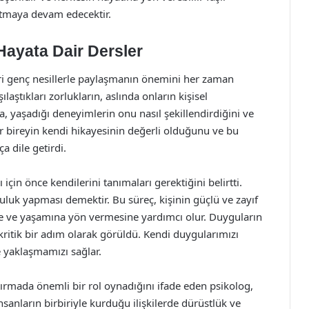
tutmaya devam edecektir.
Hayata Dair Dersler
leri genç nesillerle paylaşmanın önemini her zaman
aştıkları zorlukların, aslında onların kişisel
la, yaşadığı deneyimlerin onu nasıl şekillendirdiğini ve
er bireyin kendi hikayesinin değerli olduğunu ve bu
a dile getirdi.
için önce kendilerini tanımaları gerektiğini belirtti.
culuk yapması demektir. Bu süreç, kişinin güçlü ve zayıf
ine ve yaşamına yön vermesine yardımcı olur. Duyguların
 kritik bir adım olarak görüldü. Kendi duygularımızı
 yaklaşmamızı sağlar.
rtırmada önemli bir rol oynadığını ifade eden psikolog,
nsanların birbiriyle kurduğu ilişkilerde dürüstlük ve