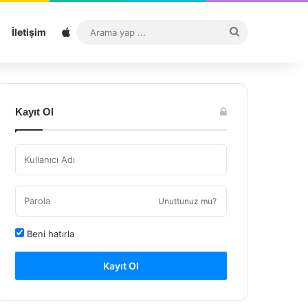
Sitemap
Arama
İletişim
yap
...
Kayıt Ol
Unuttunuz mu?
Beni hatırla
Kayıt Ol