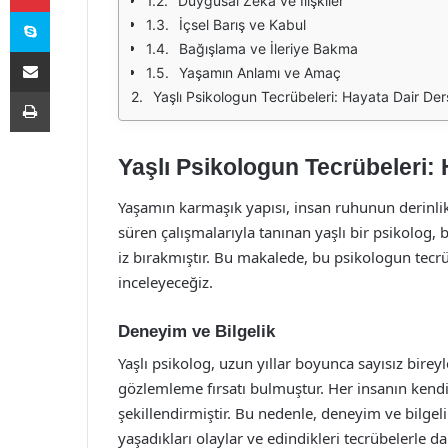
Duygusal Zeka ve İlişkiler
Skype
İçsel Barış ve Kabul
Bağışlama ve İleriye Bakma
E-Posta ile paylaş
Yaşamın Anlamı ve Amaç
Yazdır
Yaşlı Psikologun Tecrübeleri: Hayata Dair Der
Yaşlı Psikologun Tecrübeleri: 
Yaşamın karmaşık yapısı, insan ruhunun derinlikle
süren çalışmalarıyla tanınan yaşlı bir psikolog,
iz bırakmıştır. Bu makalede, bu psikologun tecr
inceleyeceğiz.
Deneyim ve Bilgelik
Yaşlı psikolog, uzun yıllar boyunca sayısız bireyl
gözlemleme fırsatı bulmuştur. Her insanın kendi
şekillendirmiştir. Bu nedenle, deneyim ve bilgeli
yaşadıkları olaylar ve edindikleri tecrübelerle da