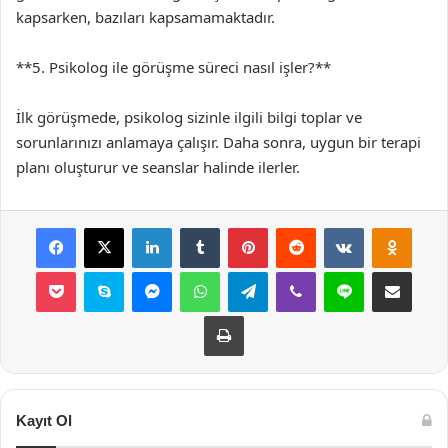
kapsarken, bazıları kapsamamaktadır.
**5. Psikolog ile görüşme süreci nasıl işler?**
İlk görüşmede, psikolog sizinle ilgili bilgi toplar ve
sorunlarınızı anlamaya çalışır. Daha sonra, uygun bir terapi
planı oluşturur ve seanslar halinde ilerler.
Facebook
X
LinkedIn
Tumblr
Pinterest
Reddit
VKontakte
Odnok
Pocket
Skype
Messenger
WhatsApp
Telegram
Viber
Line
E-Posta ile payla
Yazdır
Kayıt Ol