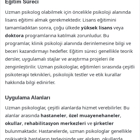
Eğitim Süreci
Uzman psikolog olabilmek için öncelikle psikoloji alanında
lisans eğitimi almak gerekmektedir. Lisans eğitimini
tamamladıktan sonra, çoğu ülkede
yüksek lisans
veya
doktora
programlarına katılmak zorunludur. Bu
programlar, klinik psikoloji alanında derinlemesine bilgi ve
beceri kazandırmayı hedefler. Eğitim süreci genellikle teorik
dersler, uygulamalı stajlar ve araştırma projeleri ile
zenginleştirilir. Uzman psikologlar, eğitimleri sırasında çeşitli
psikoterapi teknikleri, psikolojik testler ve etik kurallar
hakkında bilgi edinirler.
Uygulama Alanları
Uzman psikologlar, çeşitli alanlarda hizmet verebilirler. Bu
alanlar arasında
hastaneler
,
özel muayenehaneler
,
okullar
,
rehabilitasyon merkezleri
ve
şirketler
bulunmaktadır. Hastanelerde, uzman psikologlar genellikle
psikiyatrik hastaların tedavisinde yer alırken, okullarda