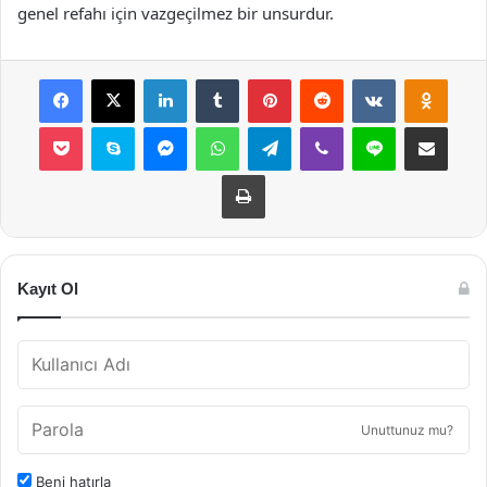
genel refahı için vazgeçilmez bir unsurdur.
Facebook
X
LinkedIn
Tumblr
Pinterest
Reddit
VKontakte
Odnok
Pocket
Skype
Messenger
WhatsApp
Telegram
Viber
Line
E-Posta ile payla
Yazdır
Kayıt Ol
Unuttunuz mu?
Beni hatırla