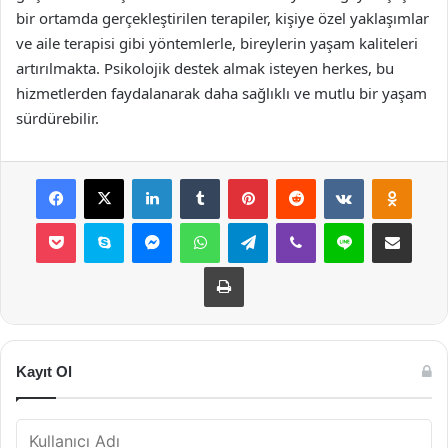
bir ortamda gerçekleştirilen terapiler, kişiye özel yaklaşımlar
ve aile terapisi gibi yöntemlerle, bireylerin yaşam kaliteleri
artırılmakta. Psikolojik destek almak isteyen herkes, bu
hizmetlerden faydalanarak daha sağlıklı ve mutlu bir yaşam
sürdürebilir.
Facebook
X
LinkedIn
Tumblr
Pinterest
Reddit
VKontakte
Odnok
Pocket
Skype
Messenger
WhatsApp
Telegram
Viber
Line
E-Posta ile payla
Yazdır
Kayıt Ol