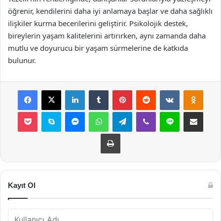
öğrenir, kendilerini daha iyi anlamaya başlar ve daha sağlıklı
ilişkiler kurma becerilerini geliştirir. Psikolojik destek,
bireylerin yaşam kalitelerini artırırken, aynı zamanda daha
mutlu ve doyurucu bir yaşam sürmelerine de katkıda
bulunur.
Facebook
X
LinkedIn
Tumblr
Pinterest
Reddit
VKontakte
Odnok
Pocket
Skype
Messenger
WhatsApp
Telegram
Viber
Line
E-Posta ile payla
Yazdır
Kayıt Ol