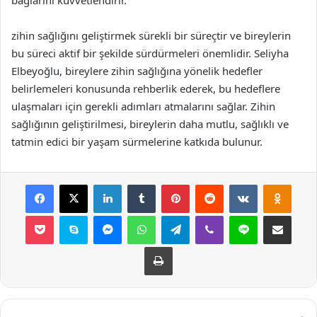
bağlarını kuvvetlendirir.
zihin sağlığını geliştirmek sürekli bir süreçtir ve bireylerin
bu süreci aktif bir şekilde sürdürmeleri önemlidir. Seliyha
Elbeyoğlu, bireylere zihin sağlığına yönelik hedefler
belirlemeleri konusunda rehberlik ederek, bu hedeflere
ulaşmaları için gerekli adımları atmalarını sağlar. Zihin
sağlığının geliştirilmesi, bireylerin daha mutlu, sağlıklı ve
tatmin edici bir yaşam sürmelerine katkıda bulunur.
Facebook
X
LinkedIn
Tumblr
Pinterest
Reddit
VKontakte
Odnok
Pocket
Skype
Messenger
WhatsApp
Telegram
Viber
Line
E-Posta ile payla
Yazdır