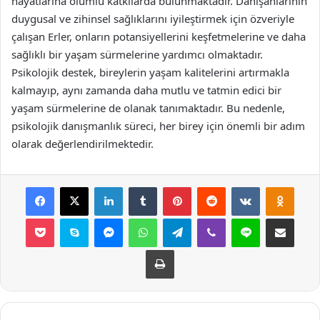
hayatlarına olumlu katkılarda bulunmaktadır. Danışanlarının
duygusal ve zihinsel sağlıklarını iyileştirmek için özveriyle
çalışan Erler, onların potansiyellerini keşfetmelerine ve daha
sağlıklı bir yaşam sürmelerine yardımcı olmaktadır.
Psikolojik destek, bireylerin yaşam kalitelerini artırmakla
kalmayıp, aynı zamanda daha mutlu ve tatmin edici bir
yaşam sürmelerine de olanak tanımaktadır. Bu nedenle,
psikolojik danışmanlık süreci, her birey için önemli bir adım
olarak değerlendirilmektedir.
Facebook
X
LinkedIn
Tumblr
Pinterest
Reddit
VKontakte
Odnok
Pocket
Skype
Messenger
WhatsApp
Telegram
Viber
Line
E-Posta ile payla
Yazdır