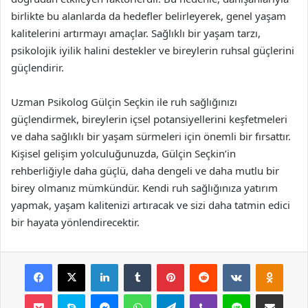
birlikte bu alanlarda da hedefler belirleyerek, genel yaşam
kalitelerini artırmayı amaçlar. Sağlıklı bir yaşam tarzı,
psikolojik iyilik halini destekler ve bireylerin ruhsal güçlerini
güçlendirir.
Uzman Psikolog Gülçin Seçkin ile ruh sağlığınızı
güçlendirmek, bireylerin içsel potansiyellerini keşfetmeleri
ve daha sağlıklı bir yaşam sürmeleri için önemli bir fırsattır.
Kişisel gelişim yolculuğunuzda, Gülçin Seçkin’in
rehberliğiyle daha güçlü, daha dengeli ve daha mutlu bir
birey olmanız mümkündür. Kendi ruh sağlığınıza yatırım
yapmak, yaşam kalitenizi artıracak ve sizi daha tatmin edici
bir hayata yönlendirecektir.
Facebook
X
LinkedIn
Tumblr
Pinterest
Reddit
VKontakte
Odnok
Pocket
Skype
Messenger
WhatsApp
Telegram
Viber
Line
E-Posta ile payla