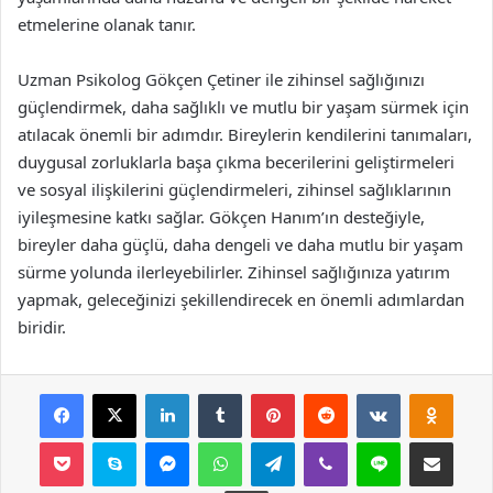
etmelerine olanak tanır.
Uzman Psikolog Gökçen Çetiner ile zihinsel sağlığınızı
güçlendirmek, daha sağlıklı ve mutlu bir yaşam sürmek için
atılacak önemli bir adımdır. Bireylerin kendilerini tanımaları,
duygusal zorluklarla başa çıkma becerilerini geliştirmeleri
ve sosyal ilişkilerini güçlendirmeleri, zihinsel sağlıklarının
iyileşmesine katkı sağlar. Gökçen Hanım’ın desteğiyle,
bireyler daha güçlü, daha dengeli ve daha mutlu bir yaşam
sürme yolunda ilerleyebilirler. Zihinsel sağlığınıza yatırım
yapmak, geleceğinizi şekillendirecek en önemli adımlardan
biridir.
Facebook
X
LinkedIn
Tumblr
Pinterest
Reddit
VKontakte
Odnok
Pocket
Skype
Messenger
WhatsApp
Telegram
Viber
Line
E-Posta ile payla
Yazdır