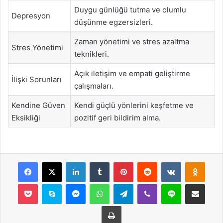
Duygu günlüğü tutma ve olumlu
Depresyon
düşünme egzersizleri.
Zaman yönetimi ve stres azaltma
Stres Yönetimi
teknikleri.
Açık iletişim ve empati geliştirme
İlişki Sorunları
çalışmaları.
Kendine Güven
Kendi güçlü yönlerini keşfetme ve
Eksikliği
pozitif geri bildirim alma.
Facebook
X
LinkedIn
Tumblr
Pinterest
Reddit
VKontakte
Odnok
Pocket
Skype
Messenger
WhatsApp
Telegram
Viber
Line
E-Posta ile payla
Yazdır