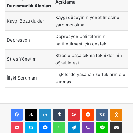
Açıklama
Danışmanlık Alanları
Kaygı düzeyinin yönetilmesine
Kaygı Bozuklukları
yardımcı olma.
Depresyon belirtilerinin
Depresyon
hafifletilmesi için destek.
Stresle başa çıkma tekniklerinin
Stres Yönetimi
öğretilmesi.
İlişkilerde yaşanan zorlukların ele
İlişki Sorunları
alınması.
Facebook
X
LinkedIn
Tumblr
Pinterest
Reddit
VKontakte
Odnok
Pocket
Skype
Messenger
WhatsApp
Telegram
Viber
Line
E-Posta ile payla