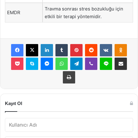
Travma sonrası stres bozukluğu için
EMDR
etkili bir terapi yöntemidir.
Facebook
X
LinkedIn
Tumblr
Pinterest
Reddit
VKontakte
Odnok
Pocket
Skype
Messenger
WhatsApp
Telegram
Viber
Line
E-Posta ile payla
Yazdır
Kayıt Ol