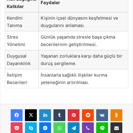
Faydalar
Katkılar
Kendini
Kişinin içsel dünyasını keşfetmesi ve
Tanıma
duygularını anlaması.
Stres
Günlük yaşamda stresle başa çıkma
Yönetimi
becerilerinin geliştirilmesi.
Duygusal
Yaşanan zorluklara karşı daha güçlü bir
Dayanıklılık
duruş sergileme.
İletişim
İnsanlarla sağlıklı ilişkiler kurma
Becerileri
yeteneğinin artırılması.
Facebook
X
LinkedIn
Tumblr
Pinterest
Reddit
VKontakte
Odnok
Pocket
Skype
Messenger
WhatsApp
Telegram
Viber
Line
E-Posta ile payla