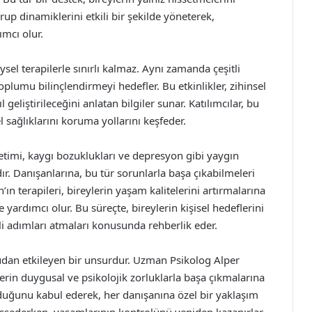
rup dinamiklerini etkili bir şekilde yöneterek,
ımcı olur.
ysel terapilerle sınırlı kalmaz. Aynı zamanda çeşitli
plumu bilinçlendirmeyi hedefler. Bu etkinlikler, zihinsel
 geliştirileceğini anlatan bilgiler sunar. Katılımcılar, bu
el sağlıklarını koruma yollarını keşfeder.
imi, kaygı bozuklukları ve depresyon gibi yaygın
ır. Danışanlarına, bu tür sorunlarla başa çıkabilmeleri
’ın terapileri, bireylerin yaşam kalitelerini artırmalarına
e yardımcı olur. Bu süreçte, bireylerin kişisel hedeflerini
li adımları atmaları konusunda rehberlik eder.
ğrudan etkileyen bir unsurdur. Uzman Psikolog Alper
erin duygusal ve psikolojik zorluklarla başa çıkmalarına
lduğunu kabul ederek, her danışanına özel bir yaklaşım