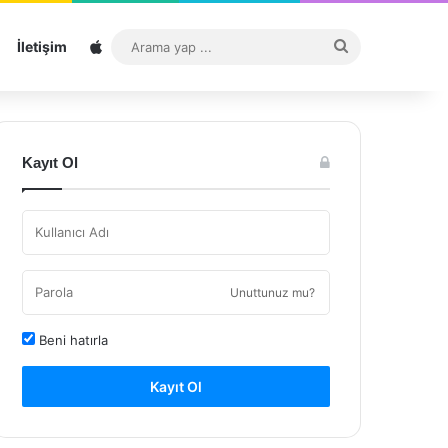
Sitemap
Arama
İletişim
yap
...
Kayıt Ol
Unuttunuz mu?
Beni hatırla
Kayıt Ol