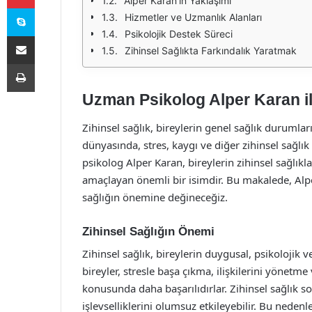
Alper Karan’ın Yaklaşımı
Skype
Hizmetler ve Uzmanlık Alanları
Psikolojik Destek Süreci
E-Posta ile paylaş
Zihinsel Sağlıkta Farkındalık Yaratmak
Yazdır
Uzman Psikolog Alper Karan il
Zihinsel sağlık, bireylerin genel sağlık durumla
dünyasında, stres, kaygı ve diğer zihinsel sağl
psikolog Alper Karan, bireylerin zihinsel sağlık
amaçlayan önemli bir isimdir. Bu makalede, Alp
sağlığın önemine değineceğiz.
Zihinsel Sağlığın Önemi
Zihinsel sağlık, bireylerin duygusal, psikolojik ve s
bireyler, stresle başa çıkma, ilişkilerini yönetm
konusunda daha başarılıdırlar. Zihinsel sağlık so
işlevselliklerini olumsuz etkileyebilir. Bu nedenl