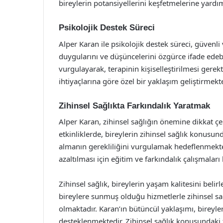
bireylerin potansiyellerini keşfetmelerine yardı
Psikolojik Destek Süreci
Alper Karan ile psikolojik destek süreci, güvenli
duygularını ve düşüncelerini özgürce ifade edeb
vurgulayarak, terapinin kişiselleştirilmesi ger
ihtiyaçlarına göre özel bir yaklaşım geliştirme
Zihinsel Sağlıkta Farkındalık Yaratmak
Alper Karan, zihinsel sağlığın önemine dikkat çe
etkinliklerde, bireylerin zihinsel sağlık konusun
almanın gerekliliğini vurgulamak hedeflenmekt
azaltılması için eğitim ve farkındalık çalışmalar
Zihinsel sağlık, bireylerin yaşam kalitesini bel
bireylere sunmuş olduğu hizmetlerle zihinsel sa
olmaktadır. Karan’ın bütüncül yaklaşımı, bireyleri
desteklenmektedir. Zihinsel sağlık konusundaki fa