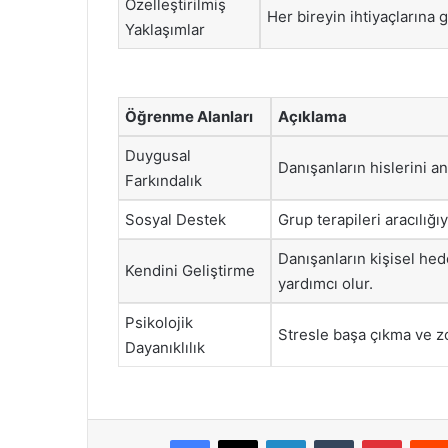
Özelleştirilmiş
Her bireyin ihtiyaçlarına g
Yaklaşımlar
Öğrenme Alanları
Açıklama
Duygusal
Danışanların hislerini an
Farkındalık
Sosyal Destek
Grup terapileri aracılığı
Danışanların kişisel hed
Kendini Geliştirme
yardımcı olur.
Psikolojik
Stresle başa çıkma ve zor
Dayanıklılık
Facebook
X
LinkedIn
Tumblr
Pintere