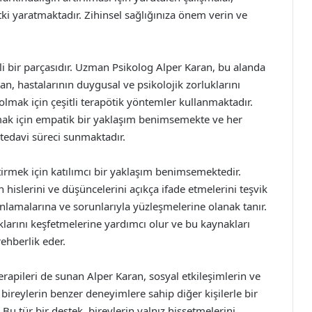
tki yaratmaktadır. Zihinsel sağlığınıza önem verin ve
mli bir parçasıdır. Uzman Psikolog Alper Karan, bu alanda
an, hastalarının duygusal ve psikolojik zorluklarını
lmak için çeşitli terapötik yöntemler kullanmaktadır.
tmak için empatik bir yaklaşım benimsemekte ve her
r tedavi süreci sunmaktadır.
iştirmek için katılımcı bir yaklaşım benimsemektedir.
hislerini ve düşüncelerini açıkça ifade etmelerini teşvik
anlamalarına ve sorunlarıyla yüzleşmelerine olanak tanır.
klarını keşfetmelerine yardımcı olur ve bu kaynakları
ehberlik eder.
erapileri de sunan Alper Karan, sosyal etkileşimlerin ve
bireylerin benzer deneyimlere sahip diğer kişilerle bir
Bu tür bir destek, bireylerin yalnız hissetmelerini