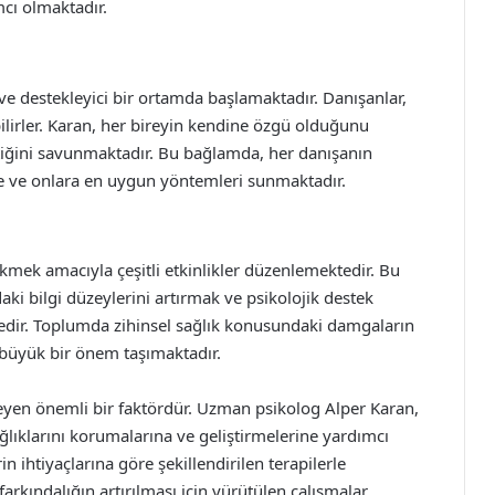
mcı olmaktadır.
 ve destekleyici bir ortamda başlamaktadır. Danışanlar,
ilirler. Karan, her bireyin kendine özgü olduğunu
ektiğini savunmaktadır. Bu bağlamda, her danışanın
kte ve onlara en uygun yöntemleri sunmaktadır.
kmek amacıyla çeşitli etkinlikler düzenlemektedir. Bu
daki bilgi düzeylerini artırmak ve psikolojik destek
edir. Toplumda zihinsel sağlık konusundaki damgaların
ı büyük bir önem taşımaktadır.
irleyen önemli bir faktördür. Uzman psikolog Alper Karan,
ğlıklarını korumalarına ve geliştirmelerine yardımcı
n ihtiyaçlarına göre şekillendirilen terapilerle
rkındalığın artırılması için yürütülen çalışmalar,