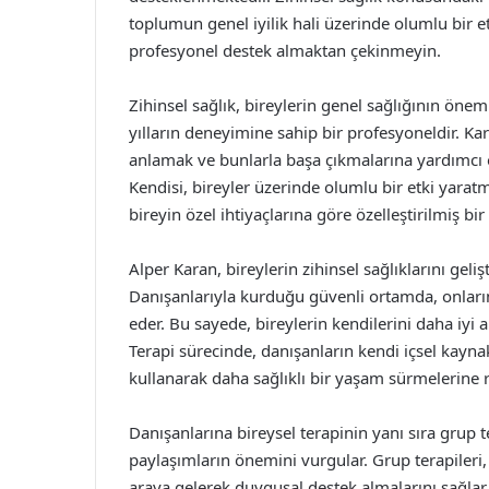
toplumun genel iyilik hali üzerinde olumlu bir e
profesyonel destek almaktan çekinmeyin.
Zihinsel sağlık, bireylerin genel sağlığının öne
yılların deneyimine sahip bir profesyoneldir. Kar
anlamak ve bunlarla başa çıkmalarına yardımcı o
Kendisi, bireyler üzerinde olumlu bir etki yara
bireyin özel ihtiyaçlarına göre özelleştirilmiş bi
Alper Karan, bireylerin zihinsel sağlıklarını gel
Danışanlarıyla kurduğu güvenli ortamda, onların 
eder. Bu sayede, bireylerin kendilerini daha iyi 
Terapi sürecinde, danışanların kendi içsel kayna
kullanarak daha sağlıklı bir yaşam sürmelerine r
Danışanlarına bireysel terapinin yanı sıra grup t
paylaşımların önemini vurgular. Grup terapileri, 
araya gelerek duygusal destek almalarını sağlar. 