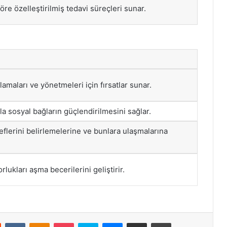
öre özelleştirilmiş tedavi süreçleri sunar.
lamaları ve yönetmeleri için fırsatlar sunar.
yla sosyal bağların güçlendirilmesini sağlar.
eflerini belirlemelerine ve bunlara ulaşmalarına
lukları aşma becerilerini geliştirir.
st
Reddit
VKontakte
Odnoklassniki
Pocket
Skype
Messenger
E-Posta ile paylaş
Yazdır