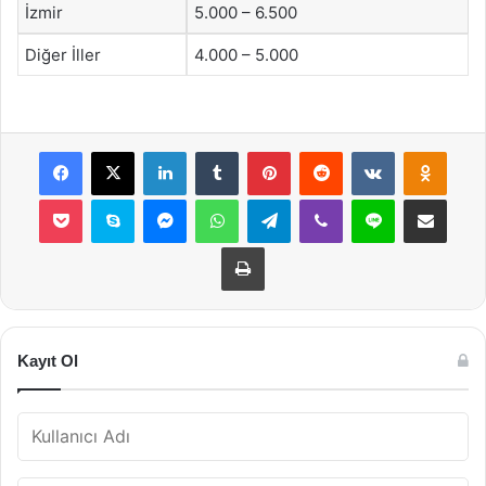
İzmir
5.000 – 6.500
Diğer İller
4.000 – 5.000
Facebook
X
LinkedIn
Tumblr
Pinterest
Reddit
VKontakte
Odnok
Pocket
Skype
Messenger
WhatsApp
Telegram
Viber
Line
E-Posta ile payla
Yazdır
Kayıt Ol