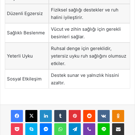
Fiziksel sağlığı destekler ve ruh
Düzenli Egzersiz
halini iyileştirir.
Vücut ve zihin sağlığı için gerekli
Sağlıklı Beslenme
besinleri sağlar.
Ruhsal denge için gereklidir,
Yeterli Uyku
yetersiz uyku ruh sağlığını olumsuz
etkiler.
Destek sunar ve yalnızlık hissini
Sosyal Etkileşim
azaltır.
Facebook
X
LinkedIn
Tumblr
Pinterest
Reddit
VKontakte
Odnok
Pocket
Skype
Messenger
WhatsApp
Telegram
Viber
Line
E-Posta ile payla