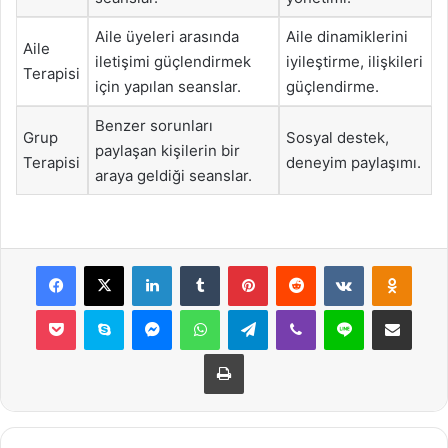
Aile üyeleri arasında
Aile dinamiklerini
Aile
iletişimi güçlendirmek
iyileştirme, ilişkileri
Terapisi
için yapılan seanslar.
güçlendirme.
Benzer sorunları
Grup
Sosyal destek,
paylaşan kişilerin bir
Terapisi
deneyim paylaşımı.
araya geldiği seanslar.
Facebook
X
LinkedIn
Tumblr
Pinterest
Reddit
VKontakte
Odnok
Pocket
Skype
Messenger
WhatsApp
Telegram
Viber
Line
E-Posta ile payla
Yazdır