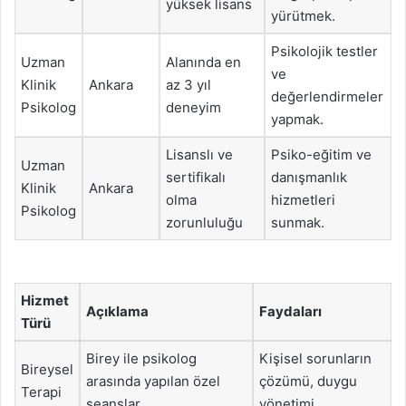
yüksek lisans
yürütmek.
Psikolojik testler
Uzman
Alanında en
ve
Klinik
Ankara
az 3 yıl
değerlendirmeler
Psikolog
deneyim
yapmak.
Lisanslı ve
Psiko-eğitim ve
Uzman
sertifikalı
danışmanlık
Klinik
Ankara
olma
hizmetleri
Psikolog
zorunluluğu
sunmak.
Hizmet
Açıklama
Faydaları
Türü
Birey ile psikolog
Kişisel sorunların
Bireysel
arasında yapılan özel
çözümü, duygu
Terapi
seanslar.
yönetimi.