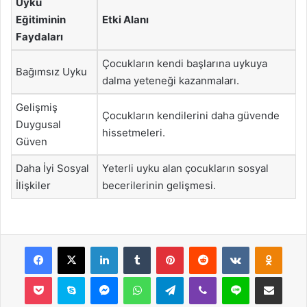
Uyku
Eğitiminin
Etki Alanı
Faydaları
Çocukların kendi başlarına uykuya
Bağımsız Uyku
dalma yeteneği kazanmaları.
Gelişmiş
Çocukların kendilerini daha güvende
Duygusal
hissetmeleri.
Güven
Daha İyi Sosyal
Yeterli uyku alan çocukların sosyal
İlişkiler
becerilerinin gelişmesi.
Facebook
X
LinkedIn
Tumblr
Pinterest
Reddit
VKontakte
Odnok
Pocket
Skype
Messenger
WhatsApp
Telegram
Viber
Line
E-Posta ile payla
Yazdır