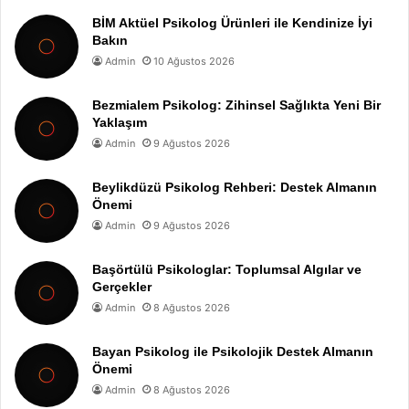
BİM Aktüel Psikolog Ürünleri ile Kendinize İyi
Bakın
Admin
10 Ağustos 2026
Bezmialem Psikolog: Zihinsel Sağlıkta Yeni Bir
Yaklaşım
Admin
9 Ağustos 2026
Beylikdüzü Psikolog Rehberi: Destek Almanın
Önemi
Admin
9 Ağustos 2026
Başörtülü Psikologlar: Toplumsal Algılar ve
Gerçekler
Admin
8 Ağustos 2026
Bayan Psikolog ile Psikolojik Destek Almanın
Önemi
Admin
8 Ağustos 2026