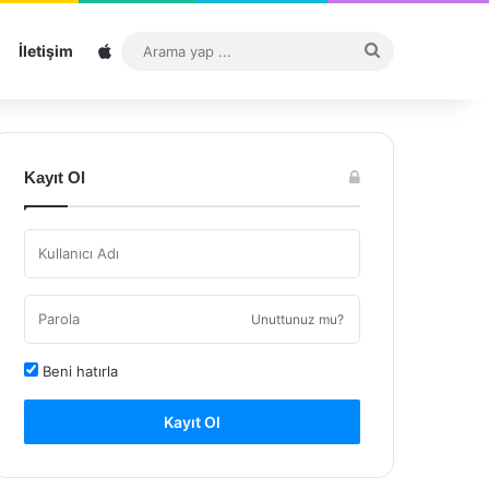
Sitemap
Arama
İletişim
yap
...
Kayıt Ol
Unuttunuz mu?
Beni hatırla
Kayıt Ol