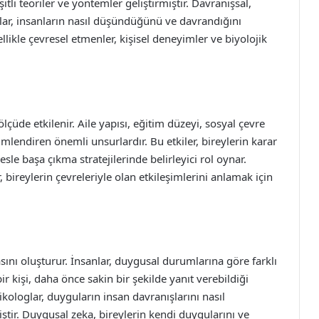
itli teoriler ve yöntemler geliştirmiştir. Davranışsal,
dallar, insanların nasıl düşündüğünü ve davrandığını
likle çevresel etmenler, kişisel deneyimler ve biyolojik
lçüde etkilenir. Aile yapısı, eğitim düzeyi, sosyal çevre
imlendiren önemli unsurlardır. Bu etkiler, bireylerin karar
sle başa çıkma stratejilerinde belirleyici rol oynar.
, bireylerin çevreleriyle olan etkileşimlerini anlamak için
sını oluşturur. İnsanlar, duygusal durumlarına göre farklı
bir kişi, daha önce sakin bir şekilde yanıt verebildiği
ikologlar, duyguların insan davranışlarını nasıl
rmiştir. Duygusal zeka, bireylerin kendi duygularını ve