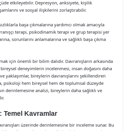
çüde etkileyebilir. Depresyon, anksiyete, kişilik
larını ve sosyal ilişkilerini zorlaştırabilir.
tsızlıklarla başa çıkmalarına yardımcı olmak amacıyla
davranışçı terapi, psikodinamik terapi ve grup terapisi yer
larına, sorunlarını anlamalarına ve sağlıklı başa çıkma
mak için önemli bir bilim dalıdır. Davranışların arkasında
ve bireysel deneyimlerin incelenmesi, insan doğasını daha
ve yaklaşımlar, bireylerin davranışlarını şekillendiren
a, psikoloji hem bireysel hem de toplumsal düzeyde
n derinlemesine analizi, bireylerin daha sağlıklı ve
ir.
ı: Temel Kavramlar
davranışları üzerinde derinlemesine bir inceleme sunar. Bu