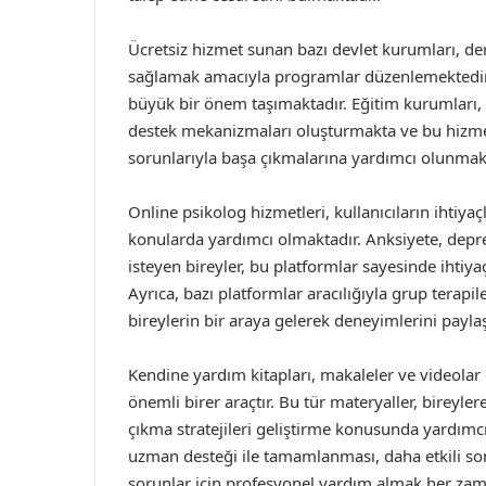
Ücretsiz hizmet sunan bazı devlet kurumları, dern
sağlamak amacıyla programlar düzenlemektedir. B
büyük bir önem taşımaktadır. Eğitim kurumları, ö
destek mekanizmaları oluşturmakta ve bu hizmet
sorunlarıyla başa çıkmalarına yardımcı olunmak
Online psikolog hizmetleri, kullanıcıların ihtiyaç
konularda yardımcı olmaktadır. Anksiyete, depr
isteyen bireyler, bu platformlar sayesinde ihtiya
Ayrıca, bazı platformlar aracılığıyla grup terap
bireylerin bir araya gelerek deneyimlerini payl
Kendine yardım kitapları, makaleler ve videolar 
önemli birer araçtır. Bu tür materyaller, bireyle
çıkma stratejileri geliştirme konusunda yardımc
uzman desteği ile tamamlanması, daha etkili son
sorunlar için profesyonel yardım almak her zama