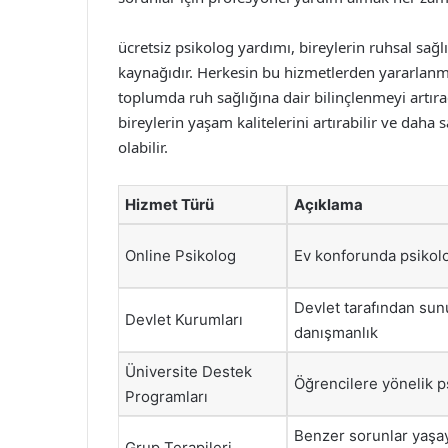
ücretsiz psikolog yardımı, bireylerin ruhsal sağl
kaynağıdır. Herkesin bu hizmetlerden yararlanma
toplumda ruh sağlığına dair bilinçlenmeyi artır
bireylerin yaşam kalitelerini artırabilir ve dah
olabilir.
Hizmet Türü
Açıklama
Online Psikolog
Ev konforunda psikolo
Devlet tarafından sunu
Devlet Kurumları
danışmanlık
Üniversite Destek
Öğrencilere yönelik p
Programları
Benzer sorunlar yaşay
Grup Terapileri