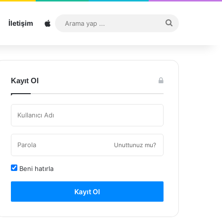
Sitemap
Arama
İletişim
yap
...
Kayıt Ol
Unuttunuz mu?
Beni hatırla
Kayıt Ol