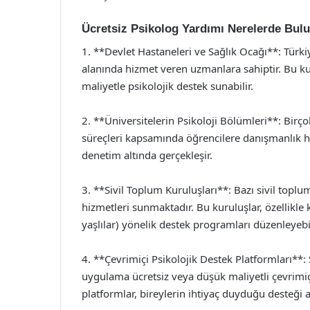
Ücretsiz Psikolog Yardımı Nerelerde Bulu
1. **Devlet Hastaneleri ve Sağlık Ocağı**: Türkiy
alanında hizmet veren uzmanlara sahiptir. Bu kur
maliyetle psikolojik destek sunabilir.
2. **Üniversitelerin Psikoloji Bölümleri**: Birç
süreçleri kapsamında öğrencilere danışmanlık hi
denetim altında gerçekleşir.
3. **Sivil Toplum Kuruluşları**: Bazı sivil toplu
hizmetleri sunmaktadır. Bu kuruluşlar, özellikle k
yaşlılar) yönelik destek programları düzenleyebil
4. **Çevrimiçi Psikolojik Destek Platformları**: S
uygulama ücretsiz veya düşük maliyetli çevrimiç
platformlar, bireylerin ihtiyaç duyduğu desteği al