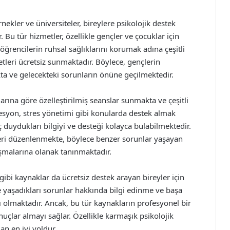
ekler ve üniversiteler, bireylere psikolojik destek
u tür hizmetler, özellikle gençler ve çocuklar için
ğrencilerin ruhsal sağlıklarını korumak adına çeşitli
leri ücretsiz sunmaktadır. Böylece, gençlerin
ta ve gelecekteki sorunların önüne geçilmektedir.
larına göre özelleştirilmiş seanslar sunmakta ve çeşitli
esyon, stres yönetimi gibi konularda destek almak
ç duydukları bilgiyi ve desteği kolayca bulabilmektedir.
ileri düzenlenmekte, böylece benzer sorunlar yaşayan
aşmalarına olanak tanınmaktadır.
gibi kaynaklar da ücretsiz destek arayan bireyler için
re yaşadıkları sorunlar hakkında bilgi edinme ve başa
ı olmaktadır. Ancak, bu tür kaynakların profesyonel bir
uçlar almayı sağlar. Özellikle karmaşık psikolojik
n en iyi yoldur.