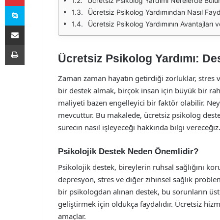
Ücretsiz Psikolog Yardımı Nerelerde Bulun
Skype
Ücretsiz Psikolog Yardımından Nasıl Fayda
Ücretsiz Psikolog Yardımının Avantajları 
E-Posta ile paylaş
Yazdır
Ücretsiz Psikolog Yardımı: De
Zaman zaman hayatın getirdiği zorluklar, stres v
bir destek almak, birçok insan için büyük bir ra
maliyeti bazen engelleyici bir faktör olabilir. Ne
mevcuttur. Bu makalede, ücretsiz psikolog deste
sürecin nasıl işleyeceği hakkında bilgi vereceğiz
Psikolojik Destek Neden Önemlidir?
Psikolojik destek, bireylerin ruhsal sağlığını kor
depresyon, stres ve diğer zihinsel sağlık problem
bir psikologdan alınan destek, bu sorunların ü
geliştirmek için oldukça faydalıdır. Ücretsiz hizm
amaçlar.