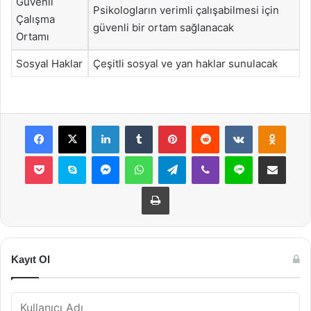
Güvenli
Psikologların verimli çalışabilmesi için
Çalışma
güvenli bir ortam sağlanacak
Ortamı
Sosyal Haklar
Çeşitli sosyal ve yan haklar sunulacak
Facebook
X
LinkedIn
Tumblr
Pinterest
Reddit
VKontakte
Odnok
Pocket
Skype
Messenger
WhatsApp
Telegram
Viber
Line
E-Posta ile payla
Yazdır
Kayıt Ol