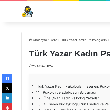
Anasayfa
/
Genel
/
Türk Yazar Kadın Psikologların E
Türk Yazar Kadın Ps
25 Kasım 2024
Facebook
X
Türk Yazar Kadın Psikologların Eserleri: Psiko
Psikoloji ve Edebiyatın Buluşması
LinkedIn
Öne Çıkan Kadın Psikolog Yazarlar
Pinterest
Gülseren Budayıcıoğlu'nun Eserleri ve Psi
Aysel T. S.'nin İçsel Dünyaya Yolculuğu