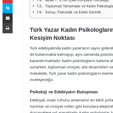
Skype
Toplumsal Yansımalar ve Kadın Psikologla
Sonuç: Psikolojik ve Edebi Derinlik
E-Posta ile paylaş
Yazdır
Türk Yazar Kadın Psikologların
Kesişim Noktası
Türk edebiyatında kadın yazarların sayısı gidere
dil kullanmakla kalmayıp, aynı zamanda psikoloji
kazandırmaktadır. Kadın psikologların kaleme aldı
sunarken, toplumsal cinsiyet, aile dinamikleri ve
makalede, Türk yazar kadın psikologların eserle
inceleyeceğiz.
Psikoloji ve Edebiyatın Buluşması
Edebiyat, insan ruhunu anlamanın en etkili yollar
normlar ve cinsiyet rolleri gibi konulara eleştire
düşüncelere yol açmaktadır. Kadın psikologlar, ki