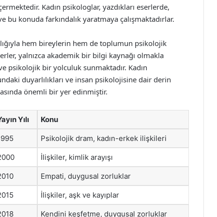
ermektedir. Kadın psikologlar, yazdıkları eserlerde,
ve bu konuda farkındalık yaratmaya çalışmaktadırlar.
cılığıyla hem bireylerin hem de toplumun psikolojik
erler, yalnızca akademik bir bilgi kaynağı olmakla
 psikolojik bir yolculuk sunmaktadır. Kadın
ndaki duyarlılıkları ve insan psikolojisine dair derin
asında önemli bir yer edinmiştir.
Yayın Yılı
Konu
1995
Psikolojik dram, kadın-erkek ilişkileri
2000
İlişkiler, kimlik arayışı
2010
Empati, duygusal zorluklar
2015
İlişkiler, aşk ve kayıplar
2018
Kendini keşfetme, duygusal zorluklar