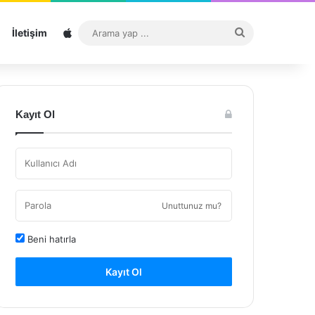
Sitemap
Arama
İletişim
yap
...
Kayıt Ol
Unuttunuz mu?
Beni hatırla
Kayıt Ol