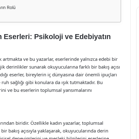
rın Rolü
 Eserleri: Psikoloji ve Edebiyatın
k artmakta ve bu yazarlar, eserlerinde yalnızca edebi bir
k derinlikler sunarak okuyucularına farklı bir bakış açısı
ğı eserler, bireylerin iç dünyasına dair önemli ipuçları
 ruh sağlığı gibi konulara da ışık tutmaktadır. Bu
rini ve bu eserlerin toplumsal yansımalarını
ından biridir. Özellikle kadın yazarlar, toplumsal
l bir bakış açısıyla yaklaşarak, okuyucularında derin
şisel deneyimlerini ve mesleki bilgilerini eserlerine