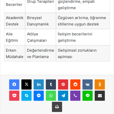
Grup Terapileri
güçlendirme, empati
Beceriler
geliştirme
Akademik
Bireysel
Özgüven artırma, öğrenme
Destek
Danışmanlık
stillerine uygun destek
Aile
Atölye
İletişim becerilerini
Eğitimi
Çalışmaları
geliştirme
Erken
Değerlendirme
Gelişimsel zorlukların
Müdahale
ve Planlama
aşılması
Facebook
X
LinkedIn
Tumblr
Pinterest
Reddit
VKontakte
Odnok
Pocket
Skype
Messenger
WhatsApp
Telegram
Viber
Line
E-Posta ile payla
Yazdır