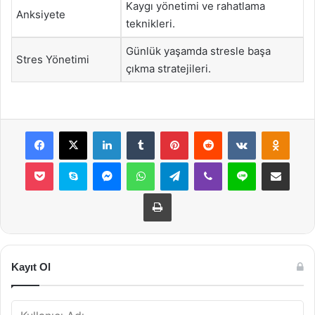
Kaygı yönetimi ve rahatlama
Anksiyete
teknikleri.
Günlük yaşamda stresle başa
Stres Yönetimi
çıkma stratejileri.
Facebook
X
LinkedIn
Tumblr
Pinterest
Reddit
VKontakte
Odnok
Pocket
Skype
Messenger
WhatsApp
Telegram
Viber
Line
E-Posta ile payla
Yazdır
Kayıt Ol