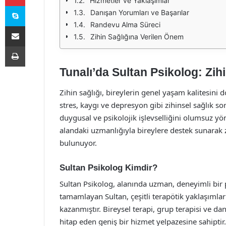
Hizmetler ve Yaklaşımlar
Skype
Danışan Yorumları ve Başarılar
Randevu Alma Süreci
E-Posta ile paylaş
Zihin Sağlığına Verilen Önem
Yazdır
Tunalı’da Sultan Psikolog: Zih
Zihin sağlığı, bireylerin genel yaşam kalitesin
stres, kaygı ve depresyon gibi zihinsel sağlık s
duygusal ve psikolojik işlevselliğini olumsuz yö
alandaki uzmanlığıyla bireylere destek sunarak 
bulunuyor.
Sultan Psikolog Kimdir?
Sultan Psikolog, alanında uzman, deneyimli bir p
tamamlayan Sultan, çeşitli terapötik yaklaşımlar
kazanmıştır. Bireysel terapi, grup terapisi ve d
hitap eden geniş bir hizmet yelpazesine sahiptir.