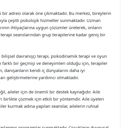
i bir adresi olarak öne çıkmaktadır. Bu merkez, bireylerin
ıyla çeşitli psikolojik hizmetler sunmaktadır. Uzman
arının ihtiyaçlarına uygun çözümler üreterek, onların
l terapi seanslarından grup terapilerine kadar geniş bir
ilişsel davranışçı terapi, psikodinamik terapi ve oyun
 farklı bir geçmişi ve deneyimleri olduğu için, terapiler
, danışanların kendi iç dünyalarını daha iyi
rı geliştirmelerine yardımcı olmaktadır.
ğil, aileler için de önemli bir destek kaynağıdır. Aile
ı birlikte çözmek için etkili bir yöntemdir. Aile üyeleri
kiler kurmak adına yapılan seanslar, ailelerin ruhsal
tasarlanmış programlar sunmaktadır. Çocukların duygusal