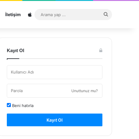
Sitemap
Arama
İletişim
yap
...
Kayıt Ol
Unuttunuz mu?
Beni hatırla
Kayıt Ol