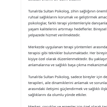
Tunalı’da Sultan Psikolog, zihin sağlığının öneml
ruhsal sağlıklarını korumak ve geliştirmek amac
psikologlar, farklı terapi yöntemleriyle danışanl
yaşam kalitelerini artırmayı hedeflerler. Bireyse
yelpazede hizmet verilmektedir.
Merkezde uygulanan terapi yöntemleri arasında b
terapisi gibi teknikler bulunmaktadır. Her bireyin
kişiye özel olarak düzenlenmektedir. Bu yaklaşım
anlamalarına ve sağlıklı başa çıkma mekanizmala
Tunalı’da Sultan Psikolog, sadece bireyler için de
terapileri, aile dinamiklerini anlamak ve sorunlar
arasındaki iletişimi güçlendirmek ve sağlıklı iliş
sağlıklarını da olumlu yönde etkiler.
Merkez, çocuklar ve ergenler için özel olarak 