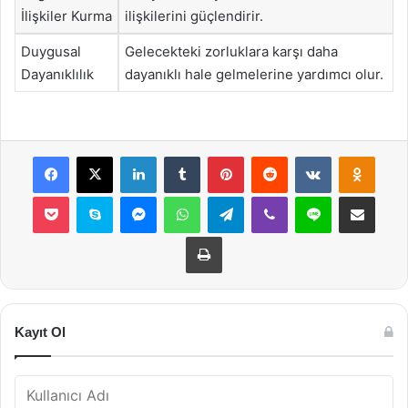
İlişkiler Kurma
ilişkilerini güçlendirir.
Duygusal
Gelecekteki zorluklara karşı daha
Dayanıklılık
dayanıklı hale gelmelerine yardımcı olur.
Facebook
X
LinkedIn
Tumblr
Pinterest
Reddit
VKontakte
Odnok
Pocket
Skype
Messenger
WhatsApp
Telegram
Viber
Line
E-Posta ile payla
Yazdır
Kayıt Ol