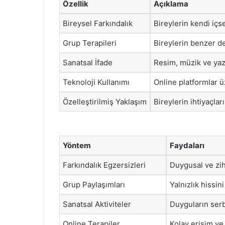
Özellik
Açıklama
Bireysel Farkındalık
Bireylerin kendi içs
Grup Terapileri
Bireylerin benzer de
Sanatsal İfade
Resim, müzik ve yazı g
Teknoloji Kullanımı
Online platformlar ü
Özelleştirilmiş Yaklaşım
Bireylerin ihtiyaçlar
Yöntem
Faydaları
Farkındalık Egzersizleri
Duygusal ve zih
Grup Paylaşımları
Yalnızlık hissini 
Sanatsal Aktiviteler
Duyguların serb
Online Terapiler
Kolay erişim ve 