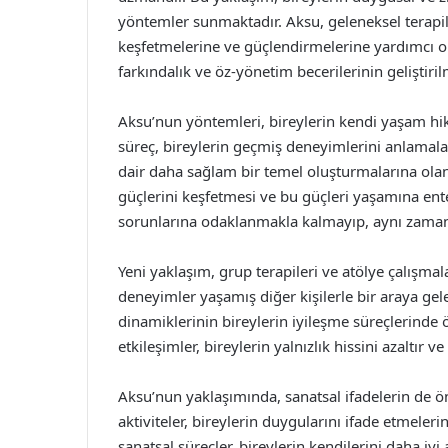
yöntemler sunmaktadır. Aksu, geleneksel terapile
keşfetmelerine ve güçlendirmelerine yardımcı o
farkındalık ve öz-yönetim becerilerinin geliştiril
Aksu’nun yöntemleri, bireylerin kendi yaşam hik
süreç, bireylerin geçmiş deneyimlerini anlamala
dair daha sağlam bir temel oluşturmalarına olanak
güçlerini keşfetmesi ve bu güçleri yaşamına ente
sorunlarına odaklanmakla kalmayıp, aynı zamand
Yeni yaklaşım, grup terapileri ve atölye çalışmal
deneyimler yaşamış diğer kişilerle bir araya gele
dinamiklerinin bireylerin iyileşme süreçlerinde 
etkileşimler, bireylerin yalnızlık hissini azaltır ve 
Aksu’nun yaklaşımında, sanatsal ifadelerin de öne
aktiviteler, bireylerin duygularını ifade etmeler
sanatsal süreçler, bireylerin kendilerini daha iyi