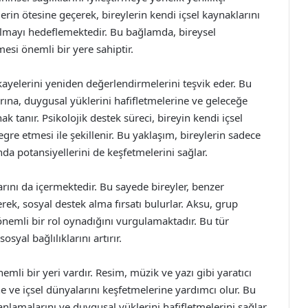
rin ötesine geçerek, bireylerin kendi içsel kaynaklarını
lmayı hedeflemektedir. Bu bağlamda, bireysel
mesi önemli bir yere sahiptir.
ayelerini yeniden değerlendirmelerini teşvik eder. Bu
rına, duygusal yüklerini hafifletmelerine ve geleceğe
 tanır. Psikolojik destek süreci, bireyin kendi içsel
gre etmesi ile şekillenir. Bu yaklaşım, bireylerin sadece
a potansiyellerini de keşfetmelerini sağlar.
arını da içermektedir. Bu sayede bireyler, benzer
rek, sosyal destek alma fırsatı bulurlar. Aksu, grup
önemli bir rol oynadığını vurgulamaktadır. Bu tür
sosyal bağlılıklarını artırır.
mli bir yeri vardır. Resim, müzik ve yazı gibi yaratıcı
ine ve içsel dünyalarını keşfetmelerine yardımcı olur. Bu
 anlamalarını ve duygusal yüklerini hafifletmelerini sağlar.