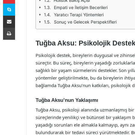
Holistik Bakış Açısı
Skype
Empati ve İletişim Becerileri
Yaratıcı Terapi Yöntemleri
E-Posta ile paylaş
Sonuç ve Gelecek Perspektifleri
Yazdır
Tuğba Aksu: Psikolojik Destek
Psikolojik destek, bireylerin duygusal ve zihinse
süreçtir. Bu süreç, bireylerin yaşadığı zorlukla
sağlıklı bir yaşam sürmelerini destekler. Son yıl
yöntemler geliştirilmekte, bu da bireylerin iht
bağlamda Tuğba Aksu’nun katkıları, psikolojik 
Tuğba Aksu’nun Yaklaşımı
Tuğba Aksu, psikoloji alanında uzmanlaşmış bir p
süreçlerinde yenilikçi ve bütünsel bir yaklaşım
yaşadığı sorunları ele almakla kalmayıp, aynı
bulundurarak bir tedavi süreci yürütmektedir. Bu