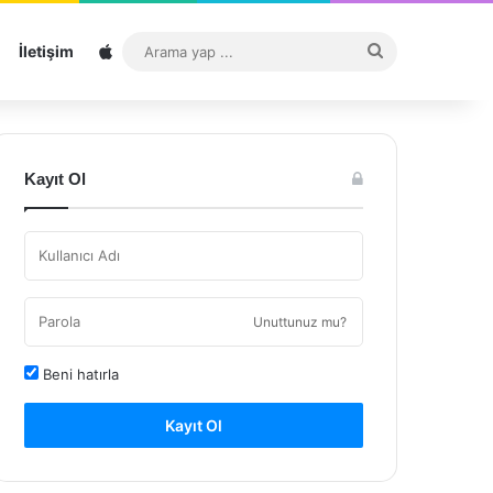
Sitemap
Arama
İletişim
yap
...
Kayıt Ol
Unuttunuz mu?
Beni hatırla
Kayıt Ol