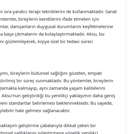
sıra yaratıcı terapi tekniklerini de kullanmaktadır. Sanat
ntemler, bireylerin kendilerini ifade etmeleri için
şımlar, danışanların duygusal durumlarını keşfetmelerine
a başa çıkmalarını da kolaylaştırmaktadır. Aksu, bu
ğını gözlemleyerek, kişiye özel bir tedavi süreci
ımı, bireylerin bütünsel sağlığını gözeten, empati
ştirilmiş bir süreç sunmaktadır. Bu yöntemler, bireylerin
ğlamakla kalmayıp, aynı zamanda yaşam kalitelerini
 Aksu’nun geliştirdiği bu yenilikçi yaklaşımın daha geniş
 yeni standartlar belirlemesi beklenmektedir. Bu sayede,
şilebilir hale gelmesi sağlanacaktır.
yaklaşım geliştirme çabalarıyla dikkat çeken bir
insel sağlıklarını iyileştirmeye yönelik yenilikçi