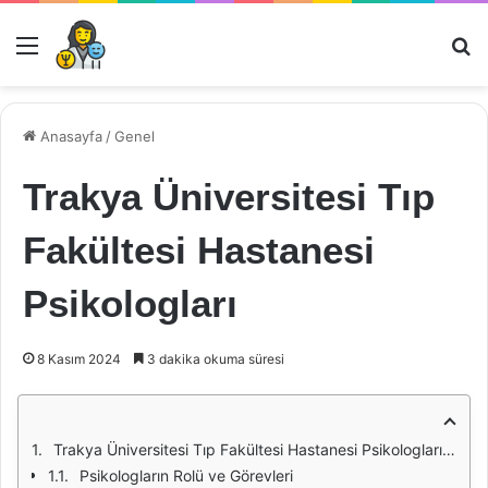
Menü
Ar
Anasayfa
/
Genel
Trakya Üniversitesi Tıp
Fakültesi Hastanesi
Psikologları
8 Kasım 2024
3 dakika okuma süresi
Trakya Üniversitesi Tıp Fakültesi Hastanesi Psikologları: Psikolojik Destek ve Tedavi Sürecinde Önemi
Psikologların Rolü ve Görevleri