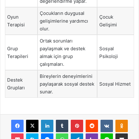
değerlendirme yapar.
Çocukların duygusal
Oyun
Çocuk
gelişimlerine yardımcı
Terapisi
Gelişimi
olur.
Ortak sorunları
Grup
paylaşmak ve destek
Sosyal
Terapileri
almak için grup
Psikoloji
çalışmaları.
Bireylerin deneyimlerini
Destek
paylaşarak sosyal destek
Sosyal Hizmet
Grupları
sunar.
Facebook
X
LinkedIn
Tumblr
Pinterest
Reddit
VKontakte
Odnok
Pocket
Skype
Messenger
WhatsApp
Telegram
Viber
Line
E-Posta ile payla