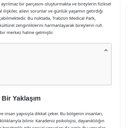
ayrılmaz bir parçasını oluşturmakta ve bireylerin fiziksel
 ilişkiler, ailevi sorunlar ve günlük yaşamın getirdiği
 açabilmektedir. Bu noktada, Trabzon Medical Park,
ültürel zenginliklerini harmanlayarak bireylerin ruh
ir merkez haline gelmiştir.
l Bir Yaklaşım
e insan yapısıyla dikkat çeker. Bu bölgenin insanları,
ılıklarıyla bilinir. Karadeniz psikolojisi, dayanıklılığın
 beraberlik gibi sosyal unsurları da içerir. Bu unsurlar,