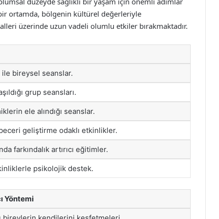
plumsal düzeyde sağlıklı bir yaşam için önemli adımlar
bir ortamda, bölgenin kültürel değerleriyle
halleri üzerinde uzun vadeli olumlu etkiler bırakmaktadır.
ile bireysel seanslar.
şıldığı grup seansları.
iklerin ele alındığı seanslar.
beceri geliştirme odaklı etkinlikler.
a farkındalık artırıcı eğitimler.
nliklerle psikolojik destek.
cı Yöntemi
ı bireylerin kendilerini keşfetmeleri.