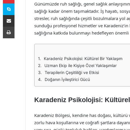
Skype
Günümüzde ruh sağlığı, genel sağlık anlayışının 
sağlığı kadar önem taşımaktadır. İş hayatı, sosyal
E-Posta ile paylaş
stresler, ruh sağlığında çeşitli bozulmalara yol
sunduğu profesyonel hizmetler ve Karadeniz’in k
Yazdır
sağlığına katkıda bulunmayı hedefleyen önemli b
Karadeniz Psikolojisi: Kültürel Bir Yaklaşım
Uzman Ekip ile Kişiye Özel Yaklaşımlar
Terapilerin Çeşitliliği ve Etkisi
Doğanın İyileştirici Gücü
Karadeniz Psikolojisi: Kültüre
Karadeniz Bölgesi, kendine has doğası, kültürü v
zorlu hava koşullarına ve coğrafi şartlara dayanıkl
yanı sıra, güçlü topluluk bağları, yardımlaşma ve