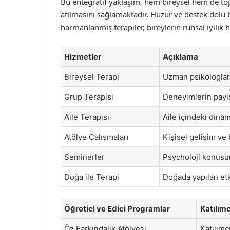
Bu entegratif yaklaşım, hem bireysel hem de to
atılmasını sağlamaktadır. Huzur ve destek dolu 
harmanlanmış terapiler, bireylerin ruhsal iyilik 
Hizmetler
Açıklama
Bireysel Terapi
Uzman psikologlar 
Grup Terapisi
Deneyimlerin payla
Aile Terapisi
Aile içindeki dinam
Atölye Çalışmaları
Kişisel gelişim ve 
Seminerler
Psycholoji konusund
Doğa ile Terapi
Doğada yapılan etki
Öğretici ve Edici Programlar
Katılım
Öz Farkındalık Atölyesi
Katılımc