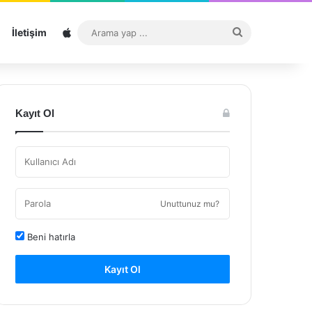
Sitemap
Arama
İletişim
yap
...
Kayıt Ol
Unuttunuz mu?
Beni hatırla
Kayıt Ol