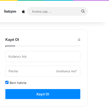
Sitemap
Arama
İletişim
yap
...
Kayıt Ol
Unuttunuz mu?
Beni hatırla
Kayıt Ol