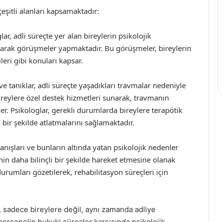
çeşitli alanları kapsamaktadır:
ar, adli süreçte yer alan bireylerin psikolojik
larak görüşmeler yapmaktadır. Bu görüşmeler, bireylerin
ileri gibi konuları kapsar.
 tanıklar, adli süreçte yaşadıkları travmalar nedeniyle
 bireylere özel destek hizmetleri sunarak, travmanın
er. Psikologlar, gerekli durumlarda bireylere terapötik
 bir şekilde atlatmalarını sağlamaktadır.
nışları ve bunların altında yatan psikolojik nedenler
nin daha bilinçli bir şekilde hareket etmesine olanak
durumları gözetilerek, rehabilitasyon süreçleri için
, sadece bireylere değil, aynı zamanda adliye
 personelin hukuki süreçler karşısında psikolojik