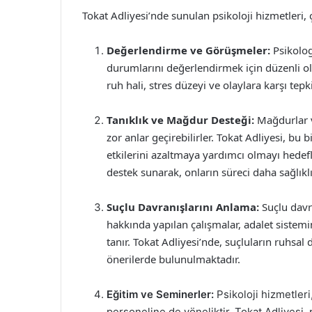
Tokat Adliyesi’nde sunulan psikoloji hizmetleri, 
Değerlendirme ve Görüşmeler:
Psikologl
durumlarını değerlendirmek için düzenli o
ruh hali, stres düzeyi ve olaylara karşı tepk
Tanıklık ve Mağdur Desteği:
Mağdurlar ve
zor anlar geçirebilirler. Tokat Adliyesi, bu
etkilerini azaltmaya yardımcı olmayı hedefl
destek sunarak, onların süreci daha sağlıklı
Suçlu Davranışlarını Anlama:
Suçlu davra
hakkında yapılan çalışmalar, adalet sistemi
tanır. Tokat Adliyesi’nde, suçluların ruhsal 
önerilerde bulunulmaktadır.
Eğitim ve Seminerler:
Psikoloji hizmetleri
personeline de yöneliktir. Tokat Adliyesi,