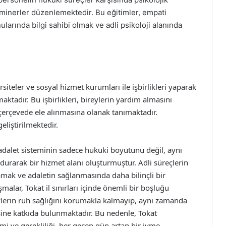
eminerler düzenlemektedir. Bu eğitimler, empati
larında bilgi sahibi olmak ve adli psikoloji alanında
ersiteler ve sosyal hizmet kurumları ile işbirlikleri yaparak
maktadır. Bu işbirlikleri, bireylerin yardım almasını
 çerçevede ele alınmasına olanak tanımaktadır.
liştirilmektedir.
 adalet sisteminin sadece hukuki boyutunu değil, aynı
arak bir hizmet alanı oluşturmuştur. Adli süreçlerin
lamak ve adaletin sağlanmasında daha bilinçli bir
alar, Tokat il sınırları içinde önemli bir boşluğu
eylerin ruh sağlığını korumakla kalmayıp, aynı zamanda
esine katkıda bulunmaktadır. Bu nedenle, Tokat
mi ve gerekliliği, her geçen gün artan bir ivme