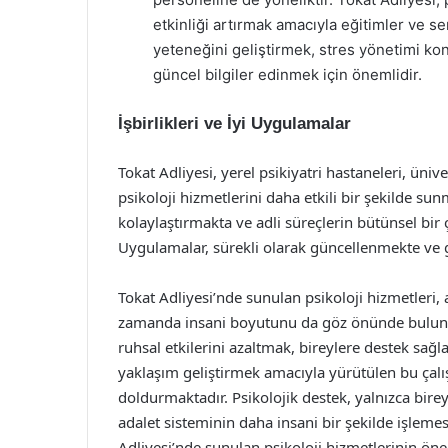
etkinliği artırmak amacıyla eğitimler ve s
yeteneğini geliştirmek, stres yönetimi konu
güncel bilgiler edinmek için önemlidir.
İşbirlikleri ve İyi Uygulamalar
Tokat Adliyesi, yerel psikiyatri hastaneleri, üniv
psikoloji hizmetlerini daha etkili bir şekilde sun
kolaylaştırmakta ve adli süreçlerin bütünsel bir
Uygulamalar, sürekli olarak güncellenmekte ve ge
Tokat Adliyesi’nde sunulan psikoloji hizmetleri,
zamanda insani boyutunu da göz önünde bulundur
ruhsal etkilerini azaltmak, bireylere destek sağ
yaklaşım geliştirmek amacıyla yürütülen bu çalışm
doldurmaktadır. Psikolojik destek, yalnızca bir
adalet sisteminin daha insani bir şekilde işlem
Adliyesi’nde sunulan psikoloji hizmetlerinin öne