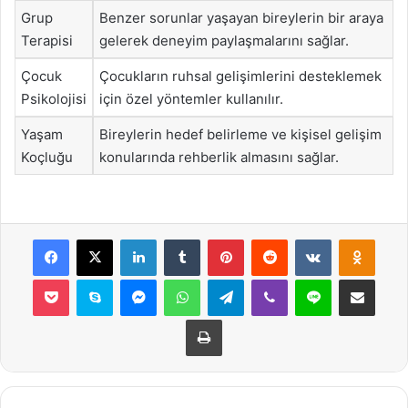
Grup
Benzer sorunlar yaşayan bireylerin bir araya
Terapisi
gelerek deneyim paylaşmalarını sağlar.
Çocuk
Çocukların ruhsal gelişimlerini desteklemek
Psikolojisi
için özel yöntemler kullanılır.
Yaşam
Bireylerin hedef belirleme ve kişisel gelişim
Koçluğu
konularında rehberlik almasını sağlar.
Facebook
X
LinkedIn
Tumblr
Pinterest
Reddit
VKontakte
Odnok
Pocket
Skype
Messenger
WhatsApp
Telegram
Viber
Line
E-Posta ile payla
Yazdır