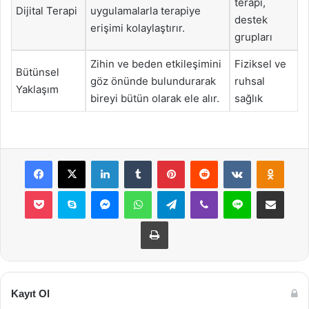
terapi,
Dijital Terapi
uygulamalarla terapiye
destek
erişimi kolaylaştırır.
grupları
Zihin ve beden etkileşimini
Fiziksel ve
Bütünsel
göz önünde bulundurarak
ruhsal
Yaklaşım
bireyi bütün olarak ele alır.
sağlık
Facebook
X
LinkedIn
Tumblr
Pinterest
Reddit
VKontakte
Odnok
Pocket
Skype
Messenger
WhatsApp
Telegram
Viber
Line
E-Posta ile payla
Yazdır
Kayıt Ol