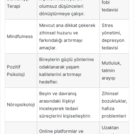
fobi
Terapi
olumsuz düşünceleri
tedavisi
dönüştürmeye çalışır.
Mevcut ana dikkat çekerek
Stres
zihinsel huzuru ve
yönetimi,
Mindfulness
farkındalığı artırmayı
depresyon
amaçlar.
tedavisi
Bireylerin güçlü yönlerine
Mutluluk,
Pozitif
odaklanarak yaşam
tatmin
Psikoloji
kalitelerini artırmayı
arayışı
hedefler.
Beyin ve davranış
Zihinsel
arasındaki ilişkiyi
bozukluklar,
Nöropsikoloji
inceleyerek tedavi
hafıza
süreçlerini kişiselleştirir.
problemleri
Uzaktan
Online platformlar ve