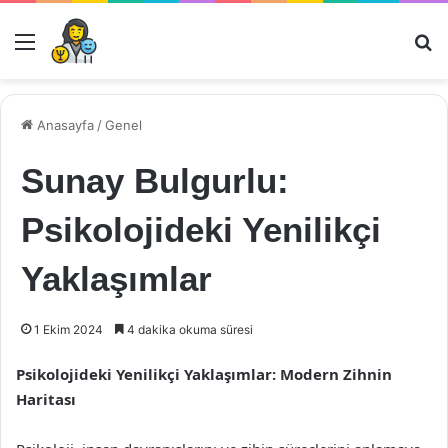
Menü
Ar
Anasayfa
/
Genel
Sunay Bulgurlu:
Psikolojideki Yenilikçi
Yaklaşımlar
1 Ekim 2024
4 dakika okuma süresi
Psikolojideki Yenilikçi Yaklaşımlar: Modern Zihnin
Haritası