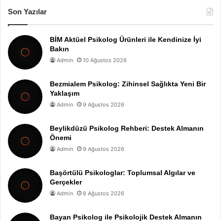
Son Yazılar
BİM Aktüel Psikolog Ürünleri ile Kendinize İyi
Bakın
Admin
10 Ağustos 2026
Bezmialem Psikolog: Zihinsel Sağlıkta Yeni Bir
Yaklaşım
Admin
9 Ağustos 2026
Beylikdüzü Psikolog Rehberi: Destek Almanın
Önemi
Admin
9 Ağustos 2026
Başörtülü Psikologlar: Toplumsal Algılar ve
Gerçekler
Admin
8 Ağustos 2026
Bayan Psikolog ile Psikolojik Destek Almanın