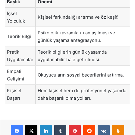
Başlık
Önemi
İçsel
Kişisel farkındalığı artırma ve öz keşif.
Yolculuk
Psikolojik kavramların anlaşılması ve
Teorik Bilgi
günlük yaşama entegrasyonu.
Pratik
Teorik bilgilerin günlük yaşamda
Uygulamalar
uygulanabilir hale getirilmesi.
Empati
Okuyucuların sosyal becerilerini artırma.
Gelişimi
Kişisel
Hem kişisel hem de profesyonel yaşamda
Başarı
daha başarılı olma yolları.
Facebook
X
LinkedIn
Tumblr
Pinterest
Reddit
VKontakte
Odnok