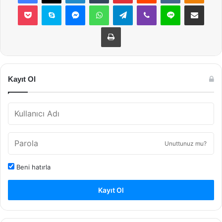
Pocket
Skype
Messenger
WhatsApp
Telegram
Viber
Line
E-Posta ile payla
Yazdır
Kayıt Ol
Unuttunuz mu?
Beni hatırla
Kayıt Ol