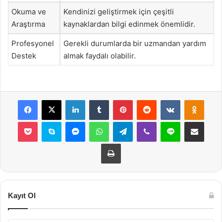
Okuma ve
Kendinizi geliştirmek için çeşitli
Araştırma
kaynaklardan bilgi edinmek önemlidir.
Profesyonel
Gerekli durumlarda bir uzmandan yardım
Destek
almak faydalı olabilir.
Facebook
X
LinkedIn
Tumblr
Pinterest
Reddit
VKontakte
Odnok
Pocket
Skype
Messenger
WhatsApp
Telegram
Viber
Line
E-Posta ile payla
Yazdır
Kayıt Ol