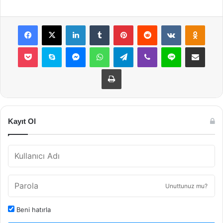
Facebook
X
LinkedIn
Tumblr
Pinterest
Reddit
VKontakte
Odnok
Pocket
Skype
Messenger
WhatsApp
Telegram
Viber
Line
E-Posta ile payla
Yazdır
Kayıt Ol
Unuttunuz mu?
Beni hatırla