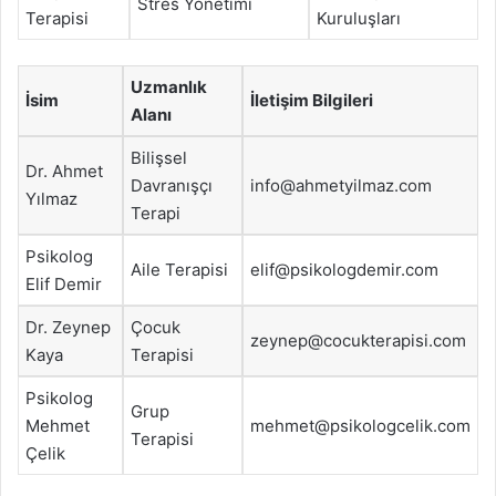
Stres Yönetimi
Terapisi
Kuruluşları
Uzmanlık
İsim
İletişim Bilgileri
Alanı
Bilişsel
Dr. Ahmet
Davranışçı
info@ahmetyilmaz.com
Yılmaz
Terapi
Psikolog
Aile Terapisi
elif@psikologdemir.com
Elif Demir
Dr. Zeynep
Çocuk
zeynep@cocukterapisi.com
Kaya
Terapisi
Psikolog
Grup
Mehmet
mehmet@psikologcelik.com
Terapisi
Çelik