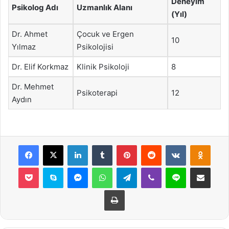
Deneyim
Psikolog Adı
Uzmanlık Alanı
(Yıl)
Dr. Ahmet
Çocuk ve Ergen
10
Yılmaz
Psikolojisi
Dr. Elif Korkmaz
Klinik Psikoloji
8
Dr. Mehmet
Psikoterapi
12
Aydın
Facebook
X
LinkedIn
Tumblr
Pinterest
Reddit
VKontakte
Odnok
Pocket
Skype
Messenger
WhatsApp
Telegram
Viber
Line
E-Posta ile payla
Yazdır