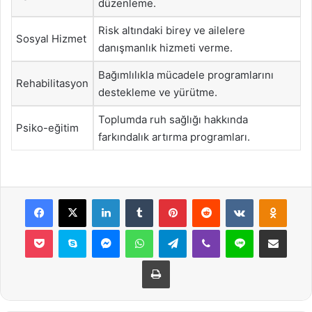
düzenleme.
Risk altındaki birey ve ailelere
Sosyal Hizmet
danışmanlık hizmeti verme.
Bağımlılıkla mücadele programlarını
Rehabilitasyon
destekleme ve yürütme.
Toplumda ruh sağlığı hakkında
Psiko-eğitim
farkındalık artırma programları.
Facebook
X
LinkedIn
Tumblr
Pinterest
Reddit
VKontakte
Odnok
Pocket
Skype
Messenger
WhatsApp
Telegram
Viber
Line
E-Posta ile payla
Yazdır