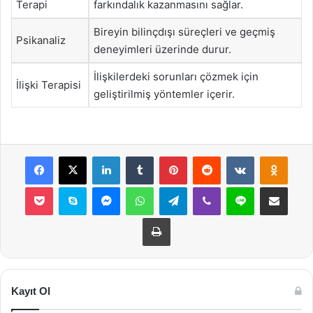
Terapi
farkındalık kazanmasını sağlar.
Bireyin bilinçdışı süreçleri ve geçmiş
Psikanaliz
deneyimleri üzerinde durur.
İlişkilerdeki sorunları çözmek için
İlişki Terapisi
geliştirilmiş yöntemler içerir.
Facebook
X
LinkedIn
Tumblr
Pinterest
Reddit
VKontakte
Odnok
Pocket
Skype
Messenger
WhatsApp
Telegram
Viber
Line
E-Posta ile payla
Yazdır
Kayıt Ol