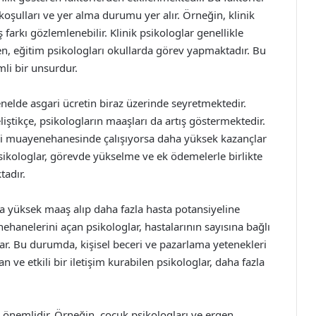
koşulları ve yer alma durumu yer alır. Örneğin, klinik
 farkı gözlemlenebilir. Klinik psikologlar genellikle
ken, eğitim psikologları okullarda görev yapmaktadır. Bu
li bir unsurdur.
elde asgari ücretin biraz üzerinde seyretmektedir.
ştikçe, psikologların maaşları da artış göstermektedir.
di muayenehanesinde çalışıyorsa daha yüksek kazançlar
psikologlar, görevde yükselme ve ek ödemelerle birlikte
tadır.
ha yüksek maaş alıp daha fazla hasta potansiyeline
hanelerini açan psikologlar, hastalarının sayısına bağlı
ar. Bu durumda, kişisel beceri ve pazarlama yetenekleri
n ve etkili bir iletişim kurabilen psikologlar, daha fazla
 önemlidir. Örneğin, çocuk psikologları ve ergen