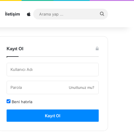
Sitemap
Arama
İletişim
yap
...
Kayıt Ol
Unuttunuz mu?
Beni hatırla
Kayıt Ol