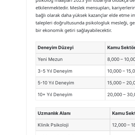
psikolog maaşları 2023 yılı itibarıyla oldukça 
etkilenmektedir. Meslek mensupları, kariyerlerini
bağlı olarak daha yüksek kazançlar elde etme imk
talepleri doğrultusunda psikologluk mesleği, gel
bir ekonomik getiri sağlayabilecektir.
Deneyim Düzeyi
Kamu Sektör
Yeni Mezun
8,000 – 10,0
3-5 Yıl Deneyim
10,000 – 15,
5-10 Yıl Deneyim
15,000 – 20,
10+ Yıl Deneyim
20,000 – 30,
Uzmanlık Alanı
Kamu Sekt
Klinik Psikoloji
12,000 – 1