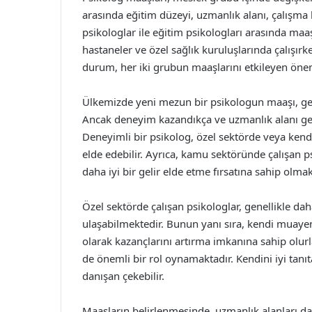
arasında eğitim düzeyi, uzmanlık alanı, çalışma 
psikologlar ile eğitim psikologları arasında maaş
hastaneler ve özel sağlık kuruluşlarında çalışır
durum, her iki grubun maaşlarını etkileyen önem
Ülkemizde yeni mezun bir psikologun maaşı, gen
Ancak deneyim kazandıkça ve uzmanlık alanı geli
Deneyimli bir psikolog, özel sektörde veya ken
elde edebilir. Ayrıca, kamu sektöründe çalışan 
daha iyi bir gelir elde etme fırsatına sahip olmak
Özel sektörde çalışan psikologlar, genellikle da
ulaşabilmektedir. Bunun yanı sıra, kendi muayene
olarak kazançlarını artırma imkanına sahip olurl
de önemli bir rol oynamaktadır. Kendini iyi tanıta
danışan çekebilir.
Maaşların belirlenmesinde, uzmanlık alanları da