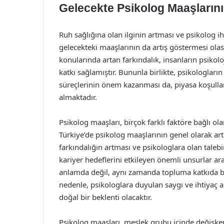
Gelecekte Psikolog Maaşlarını
Ruh sağlığına olan ilginin artması ve psikolog 
gelecekteki maaşlarının da artış göstermesi olası
konularında artan farkındalık, insanların psikol
katkı sağlamıştır. Bununla birlikte, psikologları
süreçlerinin önem kazanması da, piyasa koşullar
almaktadır.
Psikolog maaşları, birçok farklı faktöre bağlı ola
Türkiye’de psikolog maaşlarının genel olarak ar
farkındalığın artması ve psikologlara olan taleb
kariyer hedeflerini etkileyen önemli unsurlar ara
anlamda değil, aynı zamanda topluma katkıda b
nedenle, psikologlara duyulan saygı ve ihtiyaç 
doğal bir beklenti olacaktır.
Psikolog maaşları, meslek grubu içinde değişken