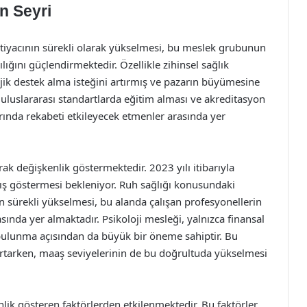
n Seyri
ihtiyacının sürekli olarak yükselmesi, bu meslek grubunun
lığını güçlendirmektedir. Özellikle zihinsel sağlık
ojik destek alma isteğini artırmış ve pazarın büyümesine
n uluslararası standartlarda eğitim alması ve akreditasyon
ında rekabeti etkileyecek etmenler arasında yer
rak değişkenlik göstermektedir. 2023 yılı itibarıyla
tış göstermesi bekleniyor. Ruh sağlığı konusundaki
in sürekli yükselmesi, bu alanda çalışan profesyonellerin
sında yer almaktadır. Psikoloji mesleği, yalnızca finansal
ulunma açısından da büyük bir öneme sahiptir. Bu
artarken, maaş seviyelerinin de bu doğrultuda yükselmesi
lik gösteren faktörlerden etkilenmektedir. Bu faktörler