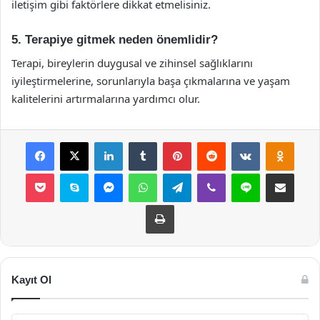
iletişim gibi faktörlere dikkat etmelisiniz.
5. Terapiye gitmek neden önemlidir?
Terapi, bireylerin duygusal ve zihinsel sağlıklarını
iyileştirmelerine, sorunlarıyla başa çıkmalarına ve yaşam
kalitelerini artırmalarına yardımcı olur.
Facebook
X
LinkedIn
Tumblr
Pinterest
Reddit
VKontakte
Odnok
Pocket
Skype
Messenger
WhatsApp
Telegram
Viber
Line
E-Posta ile payla
Yazdır
Kayıt Ol