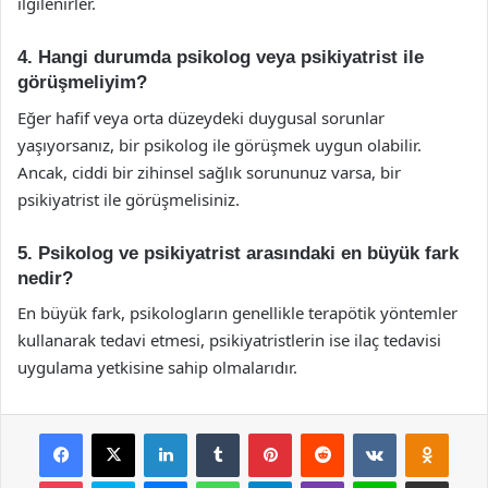
ilgilenirler.
4. Hangi durumda psikolog veya psikiyatrist ile
görüşmeliyim?
Eğer hafif veya orta düzeydeki duygusal sorunlar
yaşıyorsanız, bir psikolog ile görüşmek uygun olabilir.
Ancak, ciddi bir zihinsel sağlık sorununuz varsa, bir
psikiyatrist ile görüşmelisiniz.
5. Psikolog ve psikiyatrist arasındaki en büyük fark
nedir?
En büyük fark, psikologların genellikle terapötik yöntemler
kullanarak tedavi etmesi, psikiyatristlerin ise ilaç tedavisi
uygulama yetkisine sahip olmalarıdır.
Facebook
X
LinkedIn
Tumblr
Pinterest
Reddit
VKontakte
Odnok
Pocket
Skype
Messenger
WhatsApp
Telegram
Viber
Line
E-Posta ile payla