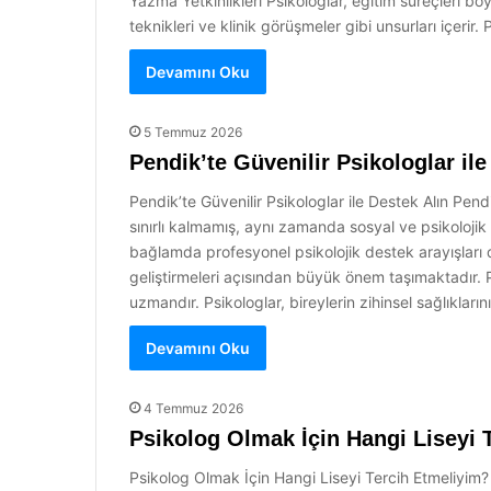
Yazma Yetkinlikleri Psikologlar, eğitim süreçleri bo
teknikleri ve klinik görüşmeler gibi unsurları içerir. 
Devamını Oku
5 Temmuz 2026
Pendik’te Güvenilir Psikologlar ile
Pendik’te Güvenilir Psikologlar ile Destek Alın Pendi
sınırlı kalmamış, aynı zamanda sosyal ve psikoloji
bağlamda profesyonel psikolojik destek arayışları d
geliştirmeleri açısından büyük önem taşımaktadır. 
uzmandır. Psikologlar, bireylerin zihinsel sağlıklar
Devamını Oku
4 Temmuz 2026
Psikolog Olmak İçin Hangi Liseyi 
Psikolog Olmak İçin Hangi Liseyi Tercih Etmeliyim? P