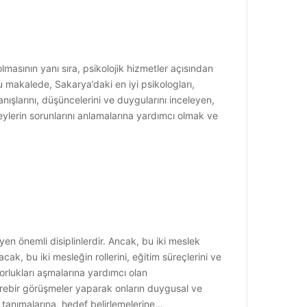
lmasının yanı sıra, psikolojik hizmetler açısından
Bu makalede, Sakarya’daki en iyi psikologları,
ışlarını, düşüncelerini ve duygularını inceleyen,
ireylerin sorunlarını anlamalarına yardımcı olmak ve
yen önemli disiplinlerdir. Ancak, bu iki meslek
ak, bu iki mesleğin rollerini, eğitim süreçlerini ve
orlukları aşmalarına yardımcı olan
birebir görüşmeler yaparak onların duygusal ve
i tanımalarına, hedef belirlemelerine…