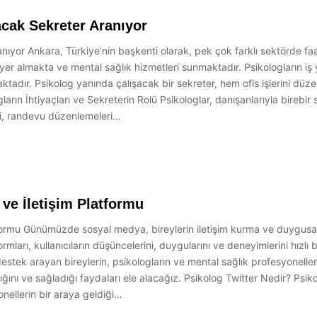
cak Sekreter Aranıyor
ıyor Ankara, Türkiye’nin başkenti olarak, pek çok farklı sektörde fa
 yer almakta ve mental sağlık hizmetleri sunmaktadır. Psikologların iş
tadır. Psikolog yanında çalışacak bir sekreter, hem ofis işlerini düzen
rın İhtiyaçları ve Sekreterin Rolü Psikologlar, danışanlarıyla birebir 
mi, randevu düzenlemeleri…
ve İletişim Platformu
formu Günümüzde sosyal medya, bireylerin iletişim kurma ve duygusal d
formları, kullanıcıların düşüncelerini, duygularını ve deneyimlerini hızl
destek arayan bireylerin, psikologların ve mental sağlık profesyonelle
tığını ve sağladığı faydaları ele alacağız. Psikolog Twitter Nedir? Psik
nellerin bir araya geldiği…