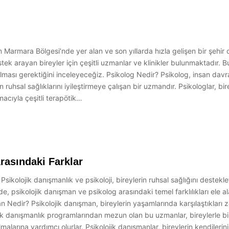
 Marmara Bölgesi’nde yer alan ve son yıllarda hızla gelişen bir şehir o
stek arayan bireyler için çeşitli uzmanlar ve klinikler bulunmaktadır. 
ası gerektiğini inceleyeceğiz. Psikolog Nedir? Psikolog, insan davran
n ruhsal sağlıklarını iyileştirmeye çalışan bir uzmandır. Psikologlar, b
acıyla çeşitli terapötik…
rasındaki Farklar
sikolojik danışmanlık ve psikoloji, bireylerin ruhsal sağlığını destekle
 psikolojik danışman ve psikolog arasındaki temel farklılıkları ele alac
n Nedir? Psikolojik danışman, bireylerin yaşamlarında karşılaştıkları z
lojik danışmanlık programlarından mezun olan bu uzmanlar, bireylerle 
malarına yardımcı olurlar. Psikolojik danışmanlar, bireylerin kendilerin