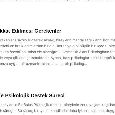
kkat Edilmesi Gerekenler
enler Psikolojik destek almak, bireylerin mental sağlıklarını korumal
teki en kritik adımlardan biridir. Ümraniye gibi büyük bir ilçede, bir
en önemli noktaları ele alacağız. 1. Uzmanlık Alanı Psikologların fark
rle veya çiftlerle çalışmaktadır. Ayrıca, bazı psikologlar belirli terapö
acınıza uygun bir uzmanlık alanına sahip bir psikolog…
e Psikolojik Destek Süreci
oylar ile Bir Bakış Psikolojik destek, bireylerin zorlu yaşam koşulları
 süreçtir. Bu süreç, bireylerin kendilerini daha iyi anlamalarına, duygu