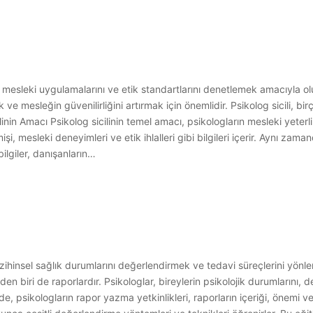
ların mesleki uygulamalarını ve etik standartlarını denetlemek amacıyla 
ve mesleğin güvenilirliğini artırmak için önemlidir. Psikolog sicili, bi
linin Amacı Psikolog sicilinin temel amacı, psikologların mesleki yeterlil
i, mesleki deneyimleri ve etik ihlalleri gibi bilgileri içerir. Aynı zama
bilgiler, danışanların…
 zihinsel sağlık durumlarını değerlendirmek ve tedavi süreçlerini yönle
den biri de raporlardır. Psikologlar, bireylerin psikolojik durumlarını,
de, psikologların rapor yazma yetkinlikleri, raporların içeriği, önemi v