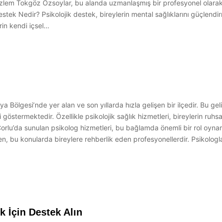
 Özlem Tokgöz Özsoylar, bu alanda uzmanlaşmış bir profesyonel olarak,
 Destek Nedir? Psikolojik destek, bireylerin mental sağlıklarını güçlen
rin kendi içsel…
ya Bölgesi’nde yer alan ve son yıllarda hızla gelişen bir ilçedir. Bu g
östermektedir. Özellikle psikolojik sağlık hizmetleri, bireylerin ruhsa
Çorlu’da sunulan psikolog hizmetleri, bu bağlamda önemli bir rol oyna
n, bu konularda bireylere rehberlik eden profesyonellerdir. Psikologlar, 
k İçin Destek Alın