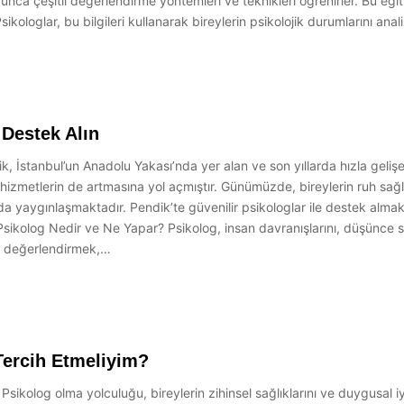
yunca çeşitli değerlendirme yöntemleri ve teknikleri öğrenirler. Bu eği
Psikologlar, bu bilgileri kullanarak bireylerin psikolojik durumlarını ana
 Destek Alın
k, İstanbul’un Anadolu Yakası’nda yer alan ve son yıllarda hızla gelişen 
k hizmetlerin de artmasına yol açmıştır. Günümüzde, bireylerin ruh sa
a yaygınlaşmaktadır. Pendik’te güvenilir psikologlar ile destek almak, 
Psikolog Nedir ve Ne Yapar? Psikolog, insan davranışlarını, düşünce s
ını değerlendirmek,…
Tercih Etmeliyim?
sikolog olma yolculuğu, bireylerin zihinsel sağlıklarını ve duygusal iy