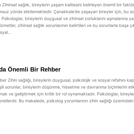
n Zihinsel sağlık, bireylerin yaşam kalitesini belirleyen önemli bir fa
olumsuz yönde etkilemektedir. Çanakkale’de yaşayan bireyler için, bu 
sikologlar, bireylerin duygusal ve zihinsel zorluklarını aşmalarına ya
tler, zihinsel sağlık sorunlarının belirtileri ve bu sorunlarla başa çık
sosyal…
nda Önemli Bir Rehber
er Zihin sağlığı, bireylerin duygusal, psikolojik ve sosyal refahını k
lgili sorunlar, bireylerin düşünme, hissetme ve davranma biçimlerini et
rumak ve geliştirmek için kritik bir rol oynamaktadır. Psikologlar, bireyl
onellerdir. Bu makalede, psikolog yorumlarının zihin sağlığı üzerindek