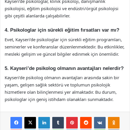
Kayseri’de psikologlar, klinik psikoloji, danışmanlık
psikolojisi, eğitim psikolojisi ve endüstri/örgüt psikolojisi
gibi çeşitli alanlarda çalışabilirler.
4. Psikologlar için sürekli eğitim fırsatları var mı?
Evet, Kayseri’de psikologlar için sürekli eğitim programları,
seminerler ve konferanslar düzenlenmektedir. Bu etkinlikler,
mesleki gelişim ve güncel bilgiler edinmek için önemlidir.
5. Kayseri’de psikolog olmanın avantajları nelerdir?
Kayseri’de psikolog olmanın avantajları arasında sakin bir
yaşam, gelişen sağlık sektörü ve toplumun psikolojik
hizmetlere olan bilinçlenmesi yer almaktadır. Bu durum,
psikologlar için geniş istihdam olanakları sunmaktadır.
Facebook
X
LinkedIn
Tumblr
Pinterest
Reddit
VKontakte
Odnok
Pocket
Skype
Messenger
WhatsApp
Telegram
Viber
Line
E-Posta ile payla