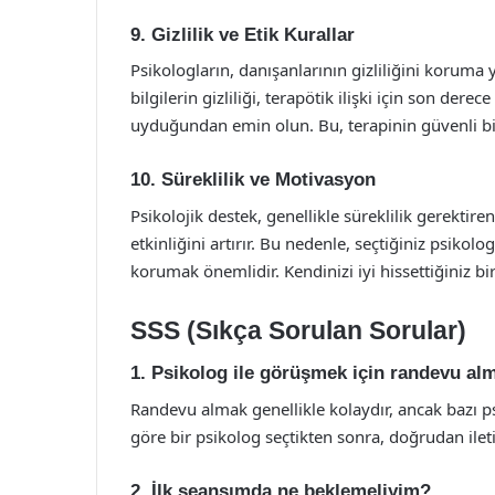
9. Gizlilik ve Etik Kurallar
Psikologların, danışanlarının gizliliğini koruma
bilgilerin gizliliği, terapötik ilişki için son dere
uyduğundan emin olun. Bu, terapinin güvenli bi
10. Süreklilik ve Motivasyon
Psikolojik destek, genellikle süreklilik gerektire
etkinliğini artırır. Bu nedenle, seçtiğiniz psikol
korumak önemlidir. Kendinizi iyi hissettiğiniz bi
SSS (Sıkça Sorulan Sorular)
1. Psikolog ile görüşmek için randevu a
Randevu almak genellikle kolaydır, ancak bazı ps
göre bir psikolog seçtikten sonra, doğrudan ilet
2. İlk seansımda ne beklemeliyim?