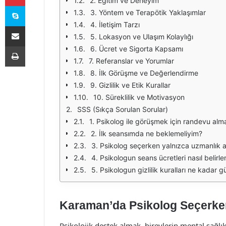
2. Eğitim ve Deneyim
Skype
3. Yöntem ve Terapötik Yaklaşımlar
4. İletişim Tarzı
E-Posta ile paylaş
5. Lokasyon ve Ulaşım Kolaylığı
Yazdır
6. Ücret ve Sigorta Kapsamı
7. Referanslar ve Yorumlar
8. İlk Görüşme ve Değerlendirme
9. Gizlilik ve Etik Kurallar
10. Süreklilik ve Motivasyon
SSS (Sıkça Sorulan Sorular)
1. Psikolog ile görüşmek için randevu al
2. İlk seansımda ne beklemeliyim?
3. Psikolog seçerken yalnızca uzmanlık 
4. Psikologun seans ücretleri nasıl belirle
5. Psikologun gizlilik kuralları ne kadar gü
Karaman’da Psikolog Seçerken
Psikolojik destek almak, bireylerin mental sağlıkl