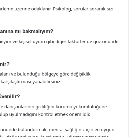
lirleme üzerine odaklanır. Psikolog, sorular sorarak sizi
alanına mı bakmalıyım?
eneyim ve kişisel uyum gibi diğer faktörler de göz önünde
enir?
 alanı ve bulunduğu bölgeye göre değişiklik
karşılaştırması yapabilirsiniz.
üvenilir?
r ve danışanlarının gizliliğini koruma yükümlülüğüne
yulup uyulmadığını kontrol etmek önemlidir.
z önünde bulundurmak, mental sağlığınız için en uygun
i, doğru psikolog ile çalışmak, iyileşme sürecinizde