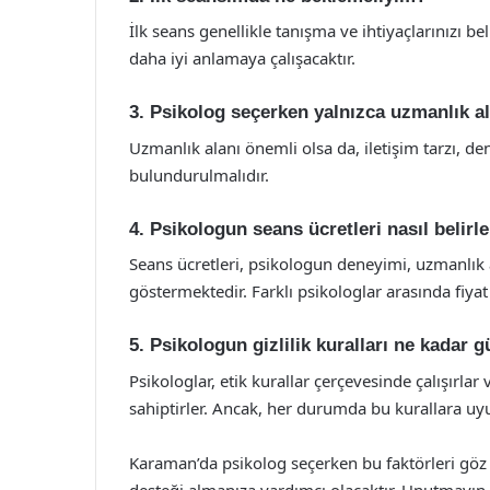
İlk seans genellikle tanışma ve ihtiyaçlarınızı be
daha iyi anlamaya çalışacaktır.
3. Psikolog seçerken yalnızca uzmanlık 
Uzmanlık alanı önemli olsa da, iletişim tarzı, d
bulundurulmalıdır.
4. Psikologun seans ücretleri nasıl belirl
Seans ücretleri, psikologun deneyimi, uzmanlık
göstermektedir. Farklı psikologlar arasında fiyat 
5. Psikologun gizlilik kuralları ne kadar g
Psikologlar, etik kurallar çerçevesinde çalışırla
sahiptirler. Ancak, her durumda bu kurallara u
Karaman’da psikolog seçerken bu faktörleri gö
desteği almanıza yardımcı olacaktır. Unutmayın k