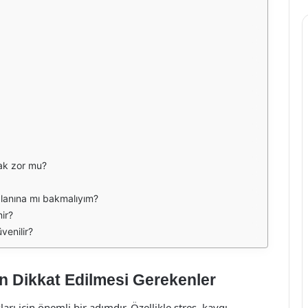
mak zor mu?
alanına mı bakmalıyım?
nir?
venilir?
 Dikkat Edilmesi Gerekenler
arı için önemli bir adımdır. Özellikle stres, kaygı,