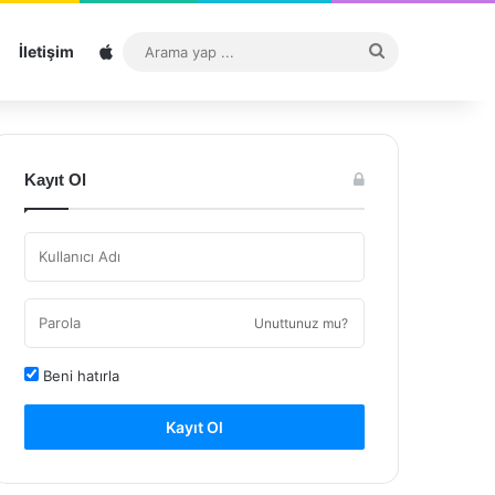
Sitemap
Arama
İletişim
yap
...
Kayıt Ol
Unuttunuz mu?
Beni hatırla
Kayıt Ol