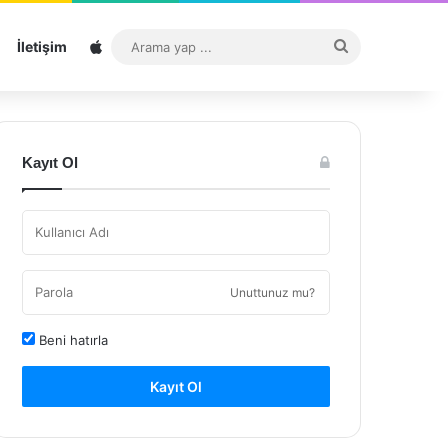
Sitemap
Arama
İletişim
yap
...
Kayıt Ol
Unuttunuz mu?
Beni hatırla
Kayıt Ol