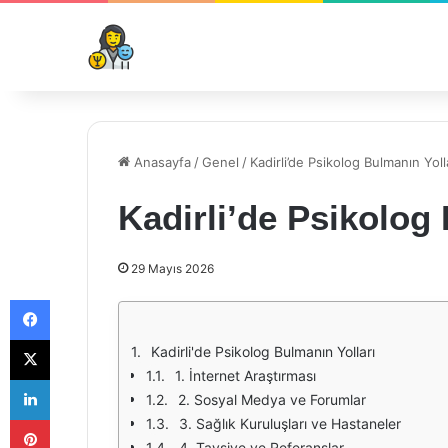
Anasayfa
/
Genel
/
Kadirli’de Psikolog Bulmanın Yoll
Kadirli’de Psikolog 
29 Mayıs 2026
Facebook
X
Kadirli'de Psikolog Bulmanın Yolları
1. İnternet Araştırması
LinkedIn
2. Sosyal Medya ve Forumlar
Pinterest
3. Sağlık Kuruluşları ve Hastaneler
4. Tavsiye ve Referanslar