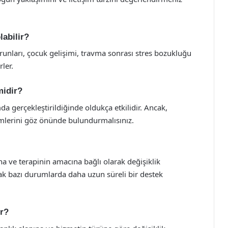
labilir?
sorunları, çocuk gelişimi, travma sonrası stres bozukluğu
ler.
midir?
a gerçekleştirildiğinde oldukça etkilidir. Ancak,
emlerini göz önünde bulundurmalısınız.
ına ve terapinin amacına bağlı olarak değişiklik
ncak bazı durumlarda daha uzun süreli bir destek
ır?