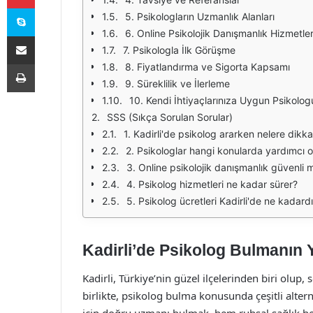
Skype
5. Psikologların Uzmanlık Alanları
6. Online Psikolojik Danışmanlık Hizmetler
E-Posta ile paylaş
7. Psikologla İlk Görüşme
Yazdır
8. Fiyatlandırma ve Sigorta Kapsamı
9. Süreklilik ve İlerleme
10. Kendi İhtiyaçlarınıza Uygun Psikolo
SSS (Sıkça Sorulan Sorular)
1. Kadirli'de psikolog ararken nelere dikk
2. Psikologlar hangi konularda yardımcı ol
3. Online psikolojik danışmanlık güvenli m
4. Psikolog hizmetleri ne kadar sürer?
5. Psikolog ücretleri Kadirli'de ne kadardı
Kadirli’de Psikolog Bulmanın Y
Kadirli, Türkiye’nin güzel ilçelerinden biri olup,
birlikte, psikolog bulma konusunda çeşitli altern
için doğru uzmanı bulmak, hem ruhsal sağlık he