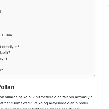
i
gu Bulma
at etmeliyim?
abilir?
idir?
r?
olları
 son yıllarda psikolojik hizmetlere olan talebin artmasıyla
atifler sunmaktadır. Psikolog arayışında olan bireyler
m de genel yaşam kalitesi açısından son derece