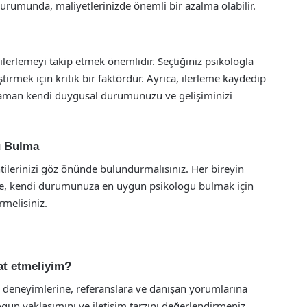
urumunda, maliyetlerinizde önemli bir azalma olabilir.
 ilerlemeyi takip etmek önemlidir. Seçtiğiniz psikologla
tirmek için kritik bir faktördür. Ayrıca, ilerleme kaydedip
zaman kendi duygusal durumunuzu ve gelişiminizi
u Bulma
ntilerinizi göz önünde bulundurmalısınız. Her bireyin
enle, kendi durumunuza en uygun psikologu bulmak için
rmelisiniz.
kat etmeliyim?
a, deneyimlerine, referanslara ve danışan yorumlarına
ogun yaklaşımını ve iletişim tarzını değerlendirmeniz