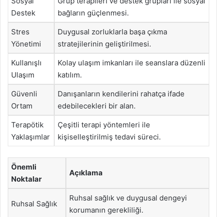
Sosyal
Grup terapileri ve destek grupları ile sosyal
Destek
bağların güçlenmesi.
Stres
Duygusal zorluklarla başa çıkma
Yönetimi
stratejilerinin geliştirilmesi.
Kullanışlı
Kolay ulaşım imkanları ile seanslara düzenli
Ulaşım
katılım.
Güvenli
Danışanların kendilerini rahatça ifade
Ortam
edebilecekleri bir alan.
Terapötik
Çeşitli terapi yöntemleri ile
Yaklaşımlar
kişiselleştirilmiş tedavi süreci.
Önemli
Açıklama
Noktalar
Ruhsal sağlık ve duygusal dengeyi
Ruhsal Sağlık
korumanın gerekliliği.