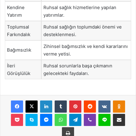
Kendine
Ruhsal sağlık hizmetlerine yapılan
Yatırım
yatırımlar.
Toplumsal
Ruhsal sağlığın toplumdaki önemi ve
Farkındalık
desteklenmesi.
Zihinsel bağımsızlık ve kendi kararlarını
Bağımsızlık
verme yetisi.
İleri
Ruhsal sorunlarla başa çıkmanın
Görüşlülük
gelecekteki faydaları.
Facebook
X
LinkedIn
Tumblr
Pinterest
Reddit
VKontakte
Odnok
Pocket
Skype
Messenger
WhatsApp
Telegram
Viber
Line
E-Posta ile payla
Yazdır